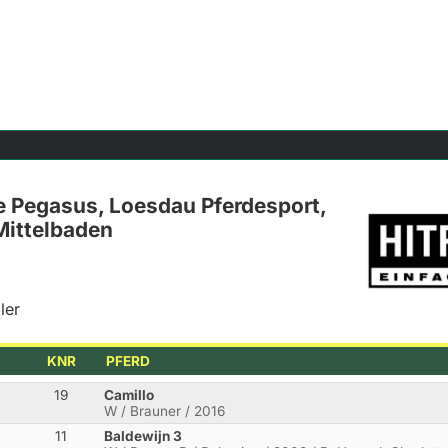
e Pegasus, Loesdau Pferdesport,
Mittelbaden
ler
KNR
PFERD
19
Camillo
W / Brauner / 2016
11
Baldewijn 3