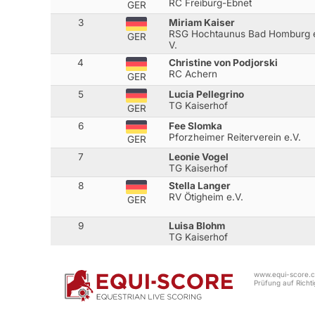
RC Freiburg-Ebnet
GER
3
Miriam Kaiser
RSG Hochtaunus Bad Homburg 
GER
V.
4
Christine von Podjorski
RC Achern
GER
5
Lucia Pellegrino
TG Kaiserhof
GER
6
Fee Slomka
Pforzheimer Reiterverein e.V.
GER
7
Leonie Vogel
TG Kaiserhof
8
Stella Langer
RV Ötigheim e.V.
GER
9
Luisa Blohm
TG Kaiserhof
www.equi-score.co
Prüfung auf Richtig