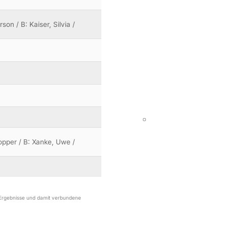
e
on / B: Kaiser, Silvia /
opper / B: Xanke, Uwe /
r Ergebnisse und damit verbundene