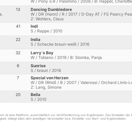
W / Pony o.R / Palomino / 2008 / B: Happel, Charlott
13
Dancing Dumbledore
e.
W / DR (Hann) / R / 2017 / D-Day AT / FS Pearcy Pears
Z: Wohlers, Claus
41
Indi
S / Rappe / 2010
22
India
S / Schecke braun-weiß / 2016
32
Larry´s Boy
W / Tobiano / 2019 / B: Slomka, Panja
6
Sunrise
S / braun / 2016
7
Special von Herzen
W / DR (Rhld) / B / 2007 / Valerossi / Orchard Limb-L
Z: Lang, Simone
20
Bella
S / 2010
m ist eine Plattform, ausschließlich zur Veröffentlichung von Ergebnissen. Das Einstellen de
keit, obliegt allein dem jeweiligen Veranstalter bzw. Einsteller von Start- und Ergebnislisten.