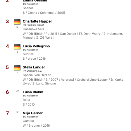
2
Emma Gessler
TG Kaiserhof
Shanoa
S / Conne / Schimmel / 2005
3
Charlotte Happel
RC Freiburg-Ebnet
12
Casanova 540
W / DR (Rhld) / F / 2015 / Can Dance / FS Don't Worry / B: Heizmann,
Manuel / Z: ZG Werth
4
Lucia Pellegrino
TG Kaiserhof
6
Sunrise
S / braun / 2016
5
Stella Langer
RV Ötigheim e.V.
7
Special von Herzen
W / DR (Rhld) / B / 2007 / Valerossi / Orchard Limb-Lopper / B: Xanke,
Uwe / Z: Lang, Simone
6
20
Luisa Blohm
TG Kaiserhof
Bella
S / 2010
7
19
Vilja Gerner
TG Kaiserhof
Camillo
W / Brauner / 2016