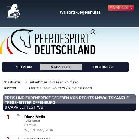
ANMELDEN
Willstätt-Legelshurst
ZEITPLAN
STARTLISTE
ERGEBNISSE
Startliste:
8 Teilnehmer in dieser Prüfung.
Richter:
C:
Herta Gisela Häußler / Julia Kalbach
PREIS UND EHRENPREISE GEGEBEN VON RECHTSANWALTSKANZLEI
TRESS-RITTER OFFENBURG
8 CAPRILLI-TEST-WB
1
19
Diana Melin
TG Kaiserhof
Camillo
W / Brauner / 2016
3