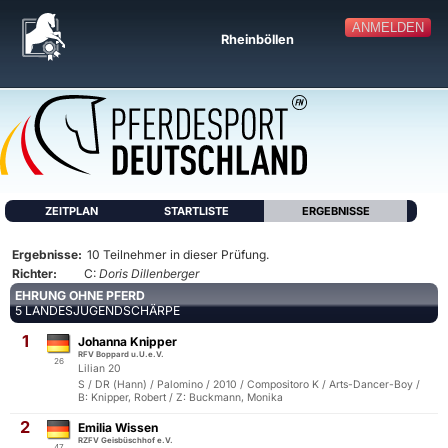
ANMELDEN
Rheinböllen
ZEITPLAN
STARTLISTE
ERGEBNISSE
Ergebnisse:
10 Teilnehmer in dieser Prüfung.
Richter:
C:
Doris Dillenberger
EHRUNG OHNE PFERD
5 LANDESJUGENDSCHÄRPE
1
Johanna Knipper
RFV Boppard u.U.e.V.
26
Lilian 20
S / DR (Hann) / Palomino / 2010 / Compositoro K / Arts-Dancer-Boy /
B: Knipper, Robert / Z: Buckmann, Monika
2
Emilia Wissen
RZFV Geisbüschhof e.V.
47