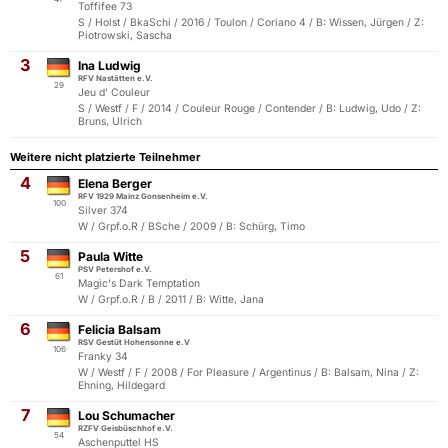
Toffifee 73
S / Holst / BkaSchi / 2016 / Toulon / Coriano 4 / B: Wissen, Jürgen / Z:
Piotrowski, Sascha
3
Ina Ludwig
RFV Nastätten e.V.
29
Jeu d' Couleur
S / Westf / F / 2014 / Couleur Rouge / Contender / B: Ludwig, Udo / Z:
Bruns, Ulrich
Weitere nicht platzierte Teilnehmer
4
Elena Berger
RFV 1929 Mainz Gonsenheim e.V.
100
Silver 374
W / Grpf.o.R / BSche / 2009 / B: Schürg, Timo
5
Paula Witte
PSV Petershof e.V.
61
Magic's Dark Temptation
W / Grpf.o.R / B / 2011 / B: Witte, Jana
6
Felicia Balsam
RSV Gestüt Hohensonne e.V
106
Franky 34
W / Westf / F / 2008 / For Pleasure / Argentinus / B: Balsam, Nina / Z:
Ehning, Hildegard
7
Lou Schumacher
RZFV Geisbüschhof e.V.
54
Aschenputtel HS