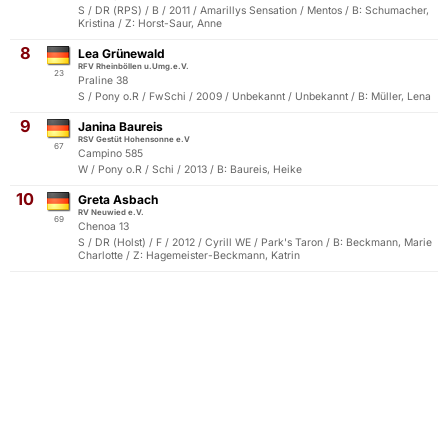
S / DR (RPS) / B / 2011 / Amarillys Sensation / Mentos / B: Schumacher,
Kristina / Z: Horst-Saur, Anne
8
Lea Grünewald
RFV Rheinböllen u.Umg.e.V.
23
Praline 38
S / Pony o.R / FwSchi / 2009 / Unbekannt / Unbekannt / B: Müller, Lena
9
Janina Baureis
RSV Gestüt Hohensonne e.V
67
Campino 585
W / Pony o.R / Schi / 2013 / B: Baureis, Heike
10
Greta Asbach
RV Neuwied e.V.
69
Chenoa 13
S / DR (Holst) / F / 2012 / Cyrill WE / Park's Taron / B: Beckmann, Marie
Charlotte / Z: Hagemeister-Beckmann, Katrin