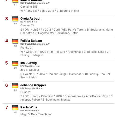
RSV Gestüt Hohensonne e.V
67
Campino 585
W / Pony o.R / Schi / 2013 / B: Baureis, Heike
3
Greta Asbach
RV Neuwied e.V.
69
Chenoa 13
S / DR (Holst) / F / 2012 / Cyrill WE / Park's Taron / B: Beckmann, Marie
Charlotte / Z: Hagemeister-Beckmann, Katrin
4
Felicia Balsam
RSV Gestüt Hohensonne e.V
106
Franky 34
W / Westf / F / 2008 / For Pleasure / Argentinus / B: Balsam, Nina / Z:
Ehning, Hildegard
5
Ina Ludwig
RFV Nastätten e.V.
29
Jeu d' Couleur
S / Westf / F / 2014 / Couleur Rouge / Contender / B: Ludwig, Udo / Z:
Bruns, Ulrich
6
Johanna Knipper
RFV Boppard u.U.e.V.
26
Lilian 20
S / DR (Hann) / Palomino / 2010 / Compositoro K / Arts-Dancer-Boy / B:
Knipper, Robert / Z: Buckmann, Monika
7
Paula Witte
PSV Petershof e.V.
61
Magic's Dark Temptation