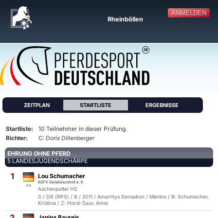
ANMELDEN
Rheinböllen
ZEITPLAN
STARTLISTE
ERGEBNISSE
Startliste:
10 Teilnehmer in dieser Prüfung.
Richter:
C:
Doris Dillenberger
EHRUNG OHNE PFERD
5 LANDESJUGENDSCHÄRPE
1
Lou Schumacher
RZFV Geisbüschhof e.V.
54
Aschenputtel HS
S / DR (RPS) / B / 2011 / Amarillys Sensation / Mentos / B: Schumacher,
Kristina / Z: Horst-Saur, Anne
2
Janina Baureis