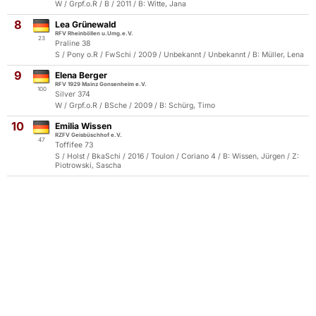
W / Grpf.o.R / B / 2011 / B: Witte, Jana
8
Lea Grünewald
RFV Rheinböllen u.Umg.e.V.
23
Praline 38
S / Pony o.R / FwSchi / 2009 / Unbekannt / Unbekannt / B: Müller, Lena
9
Elena Berger
RFV 1929 Mainz Gonsenheim e.V.
100
Silver 374
W / Grpf.o.R / BSche / 2009 / B: Schürg, Timo
10
Emilia Wissen
RZFV Geisbüschhof e.V.
47
Toffifee 73
S / Holst / BkaSchi / 2016 / Toulon / Coriano 4 / B: Wissen, Jürgen / Z:
Piotrowski, Sascha