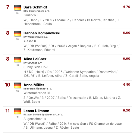
7
Sara Schmidt
6.70
RSG Germersberg e.V.
69
Emilio 173
W / Hann / F / 2019 / Escamillo / Dancier / B: Dörffel, Kristina / Z:
Hebenbrock, Paula
8
Hannah Domanowski
6.60
RV Weissenburg e.V.
65
Alasso K
W / DR (W-Ems) / Df / 2008 / Argon / Bonjour / B: Gillich, Birgit /
Z: Kaufmann, Eduard
8
Alina Leißner
6.60
RV Strüthof e.V.
45
Sunny Side Up 8
H / DR (Holst) / Db / 2005 / Welcome Sympatico / Donauwind /
105JF61 / B: Leißner, Alina / Z: Colell-Solle, Angela
10
Anna Müller
6.50
Reitverein Ödenhof e.V.
63
Wintermärchen 16
S / Oe.Wb / B / 2007 / Solist / Rassenstein / B: Müller, Martina / Z:
Wolf, Beate
11
Leona Ullmann
6.30
RC zum Schloß Eysölden u.U.e.V.
51
Augenschmaus
W / DR (Westf) / Falbe / 2014 / A new Star / FS Champion de Luxe
/ B: Ullmann, Leona / Z: Rösler, Beate