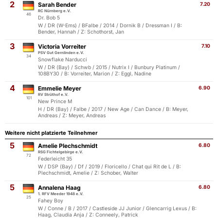
2
Sarah Bender
7.20
RC Nürnberg e.V.
46
Dr. Bob 5
W / DR (W-Ems) / BFalbe / 2014 / Dornik B / Dressman I / B:
Bender, Hannah / Z: Schothorst, Jan
3
Victoria Vorreiter
7.10
PSV Gut Gernlinden e.V.
34
Snowflake Narducci
W / DR (Bay) / Schwb / 2015 / Nutrix I / Bunbury Platinum /
108BY30 / B: Vorreiter, Marion / Z: Eggl, Nadine
4
Emmelie Meyer
6.90
RV Strüthof e.V.
101
New Prince M
H / DR (Bay) / Falbe / 2017 / New Age / Can Dance / B: Meyer,
Andreas / Z: Meyer, Andreas
Weitere nicht platzierte Teilnehmer
5
Amelie Plechschmidt
6.80
RSG Fichtelgebirge e.V.
72
Federleicht 35
W / DSP (Bay) / Df / 2019 / Floricello / Chat qui Rit de L / B:
Plechschmidt, Amelie / Z: Schober, Walter
5
Annalena Haag
6.80
1. RFV Meeder 1948 e.V.
25
Fahey Boy
W / Conne / B / 2017 / Castleside JJ Junior / Glencarrig Lexus / B:
Haag, Claudia Anja / Z: Conneely, Patrick