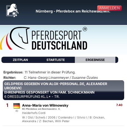
ANMELDEN
Nürnberg - Pferdebox am Reichswald/Mfr.
ZEITPLAN
STARTLISTE
ERGEBNISSE
Ergebnisse:
11 Teilnehmer in dieser Prüfung.
Richter:
C:
Hans-Georg Linsenmeyer / Susanne Özates
GELDPREIS GEGEBEN VON ALOX-PERSONAL.DE, ALEXANDER
UROSEVIC
EHRENPREIS GESPONSERT VON FAM. SCHNICKMANN
6 DRESSURPRÜFUNG KL.L* - TR.
1
Anna-Maria von Wilmowsky
7.40
RC Pferdebox am Reichswald e. V.
40
Heiderhofs Conti
W / Old / Schwb / 2006 / Contendro I / Silvio I / B: Oncken,
Alexandra / Z: Bechen, Willi Peter