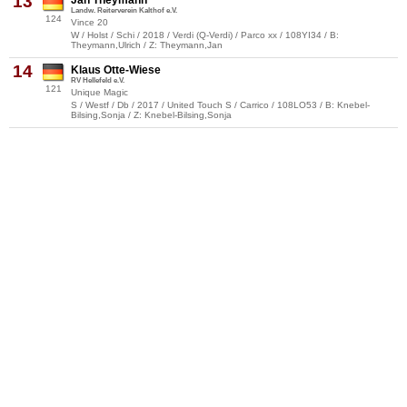
13
Jan Theymann
Landw. Reiterverein Kalthof e.V.
124
Vince 20
W / Holst / Schi / 2018 / Verdi (Q-Verdi) / Parco xx / 108YI34 / B:
Theymann,Ulrich / Z: Theymann,Jan
14
Klaus Otte-Wiese
RV Hellefeld e.V.
121
Unique Magic
S / Westf / Db / 2017 / United Touch S / Carrico / 108LO53 / B: Knebel-
Bilsing,Sonja / Z: Knebel-Bilsing,Sonja