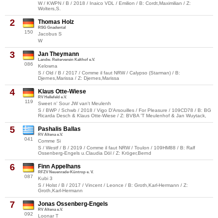
W / KWPN / B / 2018 / Inaico VDL / Emilion / B: Cordt,Maximilian / Z:
Wolters,S.
2
Thomas Holz
RSG Gnadental
150
Jacobus S
W
3
Jan Theymann
Landw. Reiterverein Kalthof e.V.
086
Kelowna
S / Old / B / 2017 / Comme il faut NRW / Calypso (Starman) / B:
Djernes,Marissa / Z: Djernes,Marissa
4
Klaus Otte-Wiese
RV Hellefeld e.V.
119
Sweet n' Sour JW van't Meulenh
S / BWP / Schwb / 2018 / Vigo D'Arsouilles / For Pleasure / 109CD78 / B: BG
Ricarda Desch & Klaus Otte-Wiese / Z: BVBA 'T Meulenhof & Jan Wuytack,
5
Pashalis Ballas
RV Altena e.V.
041
Comme Si
S / Westf / B / 2019 / Comme il faut NRW / Toulon / 109HM88 / B: Ralf
Ossenberg-Engels u.Claudia Döl / Z: Kröger,Bernd
6
Finn Appelhans
RFZV Neuenrade-Küntrop e. V.
087
Kubi 3
S / Holst / B / 2017 / Vincent / Leonce / B: Groth,Karl-Hermann / Z:
Groth,Karl-Hermann
7
Jonas Ossenberg-Engels
RV Altena e.V.
092
Loonar T