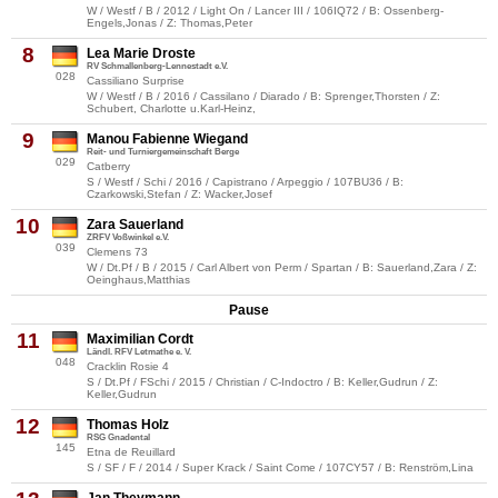
W / Westf / B / 2012 / Light On / Lancer III / 106IQ72 / B: Ossenberg-
Engels,Jonas / Z: Thomas,Peter
8
Lea Marie Droste
RV Schmallenberg-Lennestadt e.V.
028
Cassiliano Surprise
W / Westf / B / 2016 / Cassilano / Diarado / B: Sprenger,Thorsten / Z:
Schubert, Charlotte u.Karl-Heinz,
9
Manou Fabienne Wiegand
Reit- und Turniergemeinschaft Berge
029
Catberry
S / Westf / Schi / 2016 / Capistrano / Arpeggio / 107BU36 / B:
Czarkowski,Stefan / Z: Wacker,Josef
10
Zara Sauerland
ZRFV Voßwinkel e.V.
039
Clemens 73
W / Dt.Pf / B / 2015 / Carl Albert von Perm / Spartan / B: Sauerland,Zara / Z:
Oeinghaus,Matthias
Pause
11
Maximilian Cordt
Ländl. RFV Letmathe e. V.
048
Cracklin Rosie 4
S / Dt.Pf / FSchi / 2015 / Christian / C-Indoctro / B: Keller,Gudrun / Z:
Keller,Gudrun
12
Thomas Holz
RSG Gnadental
145
Etna de Reuillard
S / SF / F / 2014 / Super Krack / Saint Come / 107CY57 / B: Renström,Lina