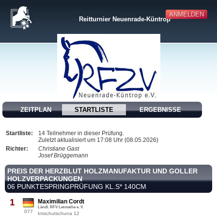
ANMELDEN
Reitturnier Neuenrade-Küntrop
ZEITPLAN
STARTLISTE
ERGEBNISSE
Startliste:
14 Teilnehmer in dieser Prüfung.
Zuletzt aktualisiert um 17:08 Uhr (08.05.2026)
Richter:
Christiane Gast
Josef Brüggemann
PREIS DER HERZBLUT HOLZMANUFAKTUR UND GOLLER
HOLZVERPACKUNGEN
06 PUNKTESPRINGPRÜFUNG KL.S* 140CM
1
Maximilian Cordt
Ländl. RFV Letmathe e. V.
077
Intschutschuna 12