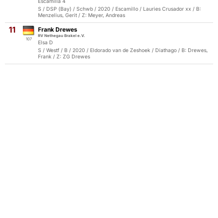
Escamilla 4
S / DSP (Bay) / Schwb / 2020 / Escamillo / Lauries Crusador xx / B:
Menzelius, Gerit / Z: Meyer, Andreas
11
Frank Drewes
RV Nethegau Brakel e.V.
107
Elsa D
S / Westf / B / 2020 / Eldorado van de Zeshoek / Diathago / B: Drewes,
Frank / Z: ZG Drewes