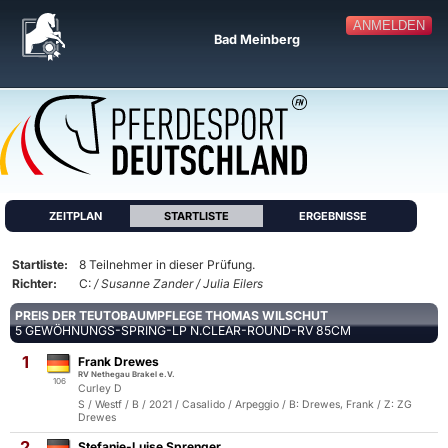
ANMELDEN
Bad Meinberg
ZEITPLAN
STARTLISTE
ERGEBNISSE
Startliste:
8 Teilnehmer in dieser Prüfung.
Richter:
C:
/ Susanne Zander / Julia Eilers
PREIS DER TEUTOBAUMPFLEGE THOMAS WILSCHUT
5 GEWÖHNUNGS-SPRING-LP N.CLEAR-ROUND-RV 85CM
1
Frank Drewes
RV Nethegau Brakel e.V.
106
Curley D
S / Westf / B / 2021 / Casalido / Arpeggio / B: Drewes, Frank / Z: ZG
Drewes
2
Stefanie-Luise Sprenger