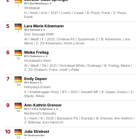
RFV Bad Meinberg e.V.
2
Strobopop
H / Holst / Schi / 2021 / Livello / Casall / B: Plock, Frank / Z: Plock,
Frank
5
Lara Marie Könemann
RFV Detmold e.V.
7
Dior Sauvage KNM
W / Westf / F / 2022 / Diablue PS / Quasimodo Z / B: Könemann, Lara
Marie / Z: ZG Könemann, Horst u.Oliver
6
Meike Freitag
RFV Paderborn e.V.
20
Hickstead's Henri
W / Westf / Db / 2021 / Hickstead White / Diathago / B: Freitag, Meike /
Z: ZG Gilsbach, Franz-Josef u.Peter
7
Emily Oepen
RFV Büren e.V.
138
Hollydays Dream
S / Knabstrupper-Pony / RTi / 2021 / Gandalf MF / B: Oepen, Evelyn / Z:
Stautz, Rikke
9
Ann-Kathrin Grenzer
RFV f.d.Krs.Hofgeismar e.V.
101
Nordwind's Baloudia
S / Hann / R / 2020 / Baloutaire PS / Diarado / B: Grenzer, Ann-Kathrin /
Z: Böttcher, Kurt-Heinrich
10
Julia Strebost
RV Bodenwerder
175