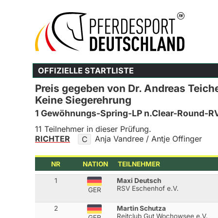
OFFIZIELLE STARTLISTE
Preis gegeben von Dr. Andreas Teich
Keine Siegerehrung
1 Gewöhnungs-Spring-LP n.Clear-Round-R
11 Teilnehmer in dieser Prüfung.
RICHTER
Anja Vandree / Antje Offinger
C
NR
NATION
TEILNEHMER
1
Maxi Deutsch
RSV Eschenhof e.V.
GER
2
Martin Schutza
Reitclub Gut Wochowsee e.V.
GER