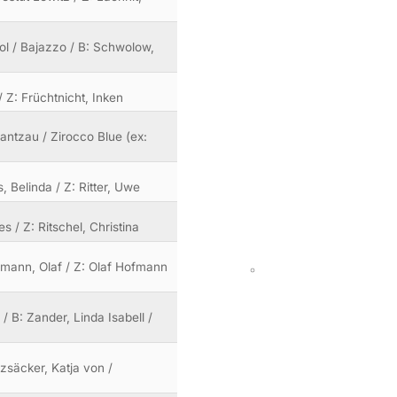
tol / Bajazzo / B: Schwolow,
/ Z: Früchtnicht, Inken
antzau / Zirocco Blue (ex:
, Belinda / Z: Ritter, Uwe
s / Z: Ritschel, Christina
ofmann, Olaf / Z: Olaf Hofmann
/ B: Zander, Linda Isabell /
izsäcker, Katja von /