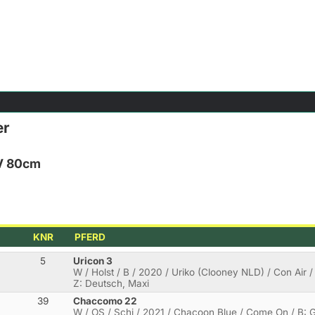
er
V 80cm
KNR
PFERD
5
Uricon 3
W / Holst / B / 2020 / Uriko (Clooney NLD) / Con Air /
Z: Deutsch, Maxi
39
Chaccomo 22
W / OS / Schi / 2021 / Chacoon Blue / Come On / B: Ge