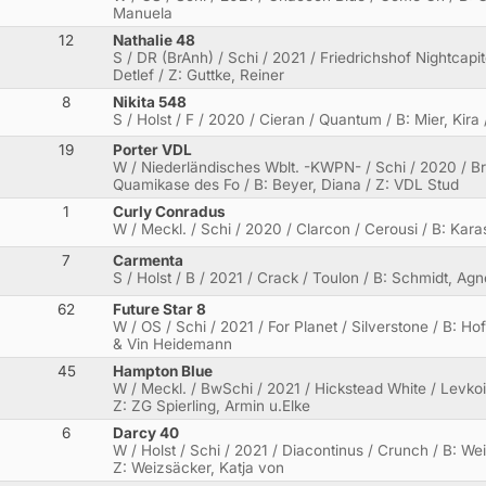
Manuela
12
Nathalie 48
S / DR (BrAnh) / Schi / 2021 / Friedrichshof Nightcapi
Detlef / Z: Guttke, Reiner
8
Nikita 548
S / Holst / F / 2020 / Cieran / Quantum / B: Mier, Kira 
19
Porter VDL
W / Niederländisches Wblt. -KWPN- / Schi / 2020 / Br
Quamikase des Fo / B: Beyer, Diana / Z: VDL Stud
1
Curly Conradus
W / Meckl. / Schi / 2020 / Clarcon / Cerousi / B: Karas
7
Carmenta
S / Holst / B / 2021 / Crack / Toulon / B: Schmidt, Agne
62
Future Star 8
W / OS / Schi / 2021 / For Planet / Silverstone / B: H
& Vin Heidemann
45
Hampton Blue
W / Meckl. / BwSchi / 2021 / Hickstead White / Levkoi 
Z: ZG Spierling, Armin u.Elke
6
Darcy 40
W / Holst / Schi / 2021 / Diacontinus / Crunch / B: We
Z: Weizsäcker, Katja von