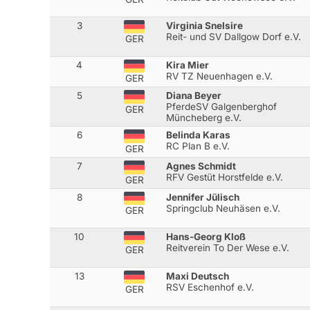
3
Virginia Snelsire
Reit- und SV Dallgow Dorf e.V.
GER
4
Kira Mier
RV TZ Neuenhagen e.V.
GER
5
Diana Beyer
PferdeSV Galgenberghof
GER
Müncheberg e.V.
6
Belinda Karas
RC Plan B e.V.
GER
7
Agnes Schmidt
RFV Gestüt Horstfelde e.V.
GER
8
Jennifer Jülisch
Springclub Neuhäsen e.V.
GER
10
Hans-Georg Kloß
Reitverein To Der Wese e.V.
GER
13
Maxi Deutsch
RSV Eschenhof e.V.
GER