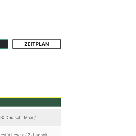
ZEITPLAN
 B: Deutsch, Maxi /
stüt Lewitz / Z: Lachnit,