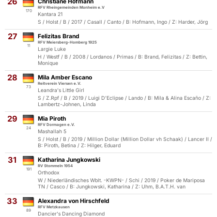
26
Christiane Hofmann
RFV Rheingemeinden Monheim e.V
170
Kantara 21
S / Holst / B / 2017 / Casall / Canto / B: Hofmann, Ingo / Z: Harder, Jörg
27
Felizitas Brand
RFV Meiersberg-Homberg 1925
11
Largie Luke
H / Westf / B / 2008 / Lordanos / Primas / B: Brand, Felizitas / Z: Bettin,
Monique
28
Mila Amber Escano
Reitverein Viersen e.V.
73
Leandra's Little Girl
S / Z.Rpf / B / 2019 / Luigi D'Eclipse / Lando / B: Mila & Alina Escaño / Z:
Lambertz-Johnen, Linda
29
Mia Piroth
RFV Dormagen e.V.
24
Mashallah 5
S / Holst / B / 2019 / Million Dollar (Million Dollar vh Schaak) / Lancer II /
B: Piroth, Betina / Z: Hilger, Eduard
31
Katharina Jungkowski
RV Stommeln 1954
191
Orthodox
W / Niederländisches Wblt. -KWPN- / Schi / 2019 / Poker de Mariposa
TN / Casco / B: Jungkowski, Katharina / Z: Uhm, B.A.T.H. van
33
Alexandra von Hirschfeld
RFV Metzkausen
89
Dancier's Dancing Diamond