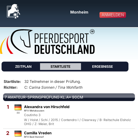
Monheim
ANMELDEN
ZEITPLAN
STARTLISTE
ERGEBNISSE
Startliste:
32 Teilnehmer in dieser Prüfung.
Richter:
C:
Carina Sonnen / Tina Wohlfarth
7 AMATEUR-SPRINGPRÜFUNG KL.A* 90CM
1
Alexandra von Hirschfeld
RFV Metzkausen
88
Coutinho 3
W / Holst / Schi / 2015 / Contendro I / Clearway / B: Reitschule Elsholz
OHG / Z: Meier, Brit
2
Camilla Vreden
RFV Bad Honnef