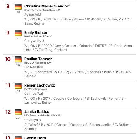
8
Christina Marie Oßendorf
Sportpferdezentrum Köln e.V.
61
Action Addi
W / OS / B / 2016 / Action Blue / Aljano / 108KO67 / B: Müller, Kai / Z:
Sang, Regina
9
Emily Richter
Meckenheimer RC e.V.
221
Curlywurly 3
W / OS / B / 2009 / Cevin Costner / Orlando / 105TR71 / B: Rech, Anna-
Lena / Z: Toeffling, Gerhard
10
Paulina Tatusch
RTG Gut Hellerhof e.V.
182
Big Red Boy
W / PL Sportpferd (PZHK SP) / F / 2019 / Socrates / Rytm / B: Tatusch,
Bernard
11
Reiner Lachowitz
RV Wevelinghoven
54
Calif de Wall
W / OS / F / 2017 / Coupie / Corleograf / B: Lachowitz, Reiner / Z:
Lachowitz, Reiner
12
Janika Baldus
RFV Burscheid-Paffenlöh e.V.
295
Cataleya B
S / Westf / B / 2019 / Cassus / Quebec / B: Baldus, Janika / Z: Bröker,
Antonius
13
Svenja Horn