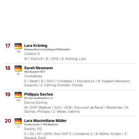
17
Lara Kröning
Reitsportteam Leichlingen/Witzhelden
136
Conbrio 11
W / Grpf.o.R / B / 2012 / B: Kröning, Lara
18
Sarah Neumann
RSG Burghof 1977
45
Cordobessa
S / Westf / B / 2007 / Cordobes I / Foxiland xx / B: Hoppen-Neumann,
Susanne / Z: Fehring-Schlüter, Christa
19
Philippa Sachse
RV Gut Landfrieden e.V.
190
Darcos Darling
W / DSP (BaWue) / Schi / 2018 / Darcosall de Revel / Montender / B:
Sachse, Philippa / Z: Weber, Sabrina
20
Lara Maximiliane Müller
Förderverein f.TRS Mülheim
72
Destiny 312
S / OS / Df / 2019 / Don VHP Z / Cordalme Z / B: Müller, Kirsten / Z:
Stevens, Erich