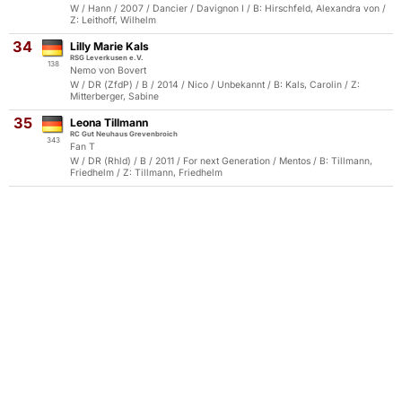
W / Hann / 2007 / Dancier / Davignon I / B: Hirschfeld, Alexandra von /
Z: Leithoff, Wilhelm
34
Lilly Marie Kals
RSG Leverkusen e.V.
138
Nemo von Bovert
W / DR (ZfdP) / B / 2014 / Nico / Unbekannt / B: Kals, Carolin / Z:
Mitterberger, Sabine
35
Leona Tillmann
RC Gut Neuhaus Grevenbroich
343
Fan T
W / DR (Rhld) / B / 2011 / For next Generation / Mentos / B: Tillmann,
Friedhelm / Z: Tillmann, Friedhelm