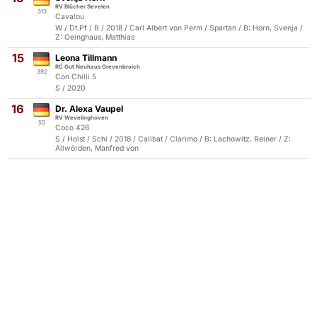
RV Blücher Sevelen
313
Cavalou
W / Dt.Pf / B / 2018 / Carl Albert von Perm / Spartan / B: Horn, Svenja /
Z: Oeinghaus, Matthias
15
Leona Tillmann
RC Gut Neuhaus Grevenbroich
392
Con Chilli 5
S / 2020
16
Dr. Alexa Vaupel
RV Wevelinghoven
55
Coco 426
S / Holst / Schi / 2018 / Calibat / Clarimo / B: Lachowitz, Reiner / Z:
Allwörden, Manfred von