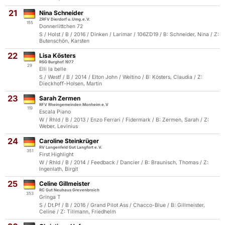
21
Nina Schneider
ZRFV Dierdorf u.Umg.e.V.
155
Donnerlittchen 72
S / Holst / B / 2016 / Dinken / Larimar / 106ZD19 / B: Schneider, Nina / Z:
Butenschön, Karsten
22
Lisa Kösters
RSG Burghof 1977
29
Elli la belle
S / Westf / B / 2014 / Elton John / Weltino / B: Kösters, Claudia / Z:
Dieckhoff-Holsen, Martin
23
Sarah Zermen
RFV Rheingemeinden Monheim e.V
119
Escala Piano
W / Rhld / B / 2013 / Enzo Ferrari / Fidermark / B: Zermen, Sarah / Z:
Weber, Levinius
24
Caroline Steinkrüger
RV Langenfeld Gut Langfort e.V.
351
First Highlight
W / Rhld / B / 2014 / Feedback / Dancier / B: Braunisch, Thomas / Z:
Ingenlath, Birgit
25
Celine Gillmeister
RC Gut Neuhaus Grevenbroich
353
Gringa T
S / Dt.Pf / B / 2016 / Grand Pilot Ass / Chacco-Blue / B: Gillmeister,
Celine / Z: Tillmann, Friedhelm