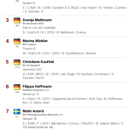
186
Queen K
S / Z.Rpf / B / 2019 / Quidam B Z (NLD) / Van Halen / B: Vreden, Camilla
/ Z: Kajuiter, D.
3
Svenja Mettmann
RV Stommeln 1954
184
Sterre van de Lisdodde
S / Grpf.o.R / R / 2019 / B: Mettmann, Svenja
4
Marina Winkler
RFV Velbert
48
Trueno 8
W / Grpf.o.R / Schi / 2010 / B: Quattelbaum, Navare
5
Christiane Kaufeld
RV Gut Burghof
374
Valentino 412
H / DSP (RPS) / B / 2015 / Van Gogh / B: Kaufeld, Christiane / Z:
Flücken, Gerrit
6
Filippa Hoffmann
Reitklub Hofgarten e.V.
382
Veracruz 11
S / Hann / R / 2017 / Vagabond de la Pomme / Graf Top / B: Hoffmann,
Kai / Z: Bahn, Axel
7
Malin Asterö
RFV Rheingemeinden Monheim e.V
52
Wasabi 18
S / SWB / F / 2011 / Warsteiner / Chirac / 106JK12 / B: Asterö, Malin / Z:
YN Materialteknik AB