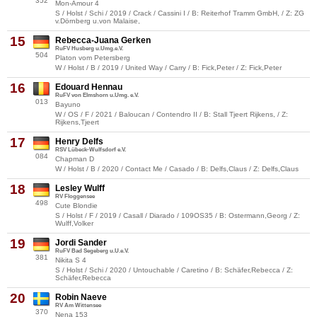
352
Mon-Amour 4
S / Holst / Schi / 2019 / Crack / Cassini I / B: Reiterhof Tramm GmbH, / Z: ZG
v.Dörnberg u.von Malaise,
15
Rebecca-Juana Gerken
RuFV Husberg u.Umg.e.V.
504
Platon vom Petersberg
W / Holst / B / 2019 / United Way / Carry / B: Fick,Peter / Z: Fick,Peter
16
Edouard Hennau
RuFV von Elmshorn u.Umg. e.V.
013
Bayuno
W / OS / F / 2021 / Baloucan / Contendro II / B: Stall Tjeert Rijkens, / Z:
Rijkens,Tjeert
17
Henry Delfs
RSV Lübeck-Wulfsdorf e.V.
084
Chapman D
W / Holst / B / 2020 / Contact Me / Casado / B: Delfs,Claus / Z: Delfs,Claus
18
Lesley Wulff
RV Floggensee
498
Cute Blondie
S / Holst / F / 2019 / Casall / Diarado / 109OS35 / B: Ostermann,Georg / Z:
Wulff,Volker
19
Jordi Sander
RuFV Bad Segeberg u.U.e.V.
381
Nikita S 4
S / Holst / Schi / 2020 / Untouchable / Caretino / B: Schäfer,Rebecca / Z:
Schäfer,Rebecca
20
Robin Naeve
RV Am Wittensee
370
Nena 153