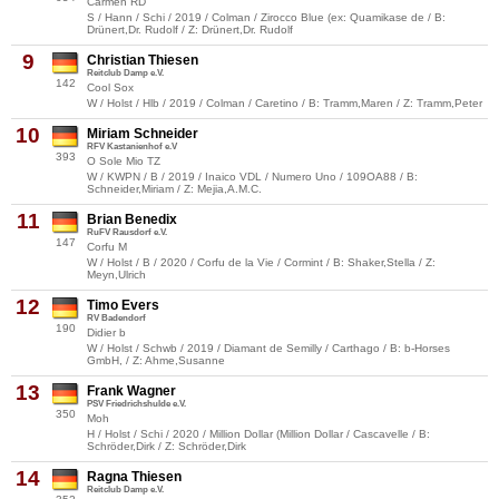
Carmen RD
S / Hann / Schi / 2019 / Colman / Zirocco Blue (ex: Quamikase de / B:
Drünert,Dr. Rudolf / Z: Drünert,Dr. Rudolf
9
Christian Thiesen
Reitclub Damp e.V.
142
Cool Sox
W / Holst / Hlb / 2019 / Colman / Caretino / B: Tramm,Maren / Z: Tramm,Peter
10
Miriam Schneider
RFV Kastanienhof e.V
393
O Sole Mio TZ
W / KWPN / B / 2019 / Inaico VDL / Numero Uno / 109OA88 / B:
Schneider,Miriam / Z: Mejia,A.M.C.
11
Brian Benedix
RuFV Rausdorf e.V.
147
Corfu M
W / Holst / B / 2020 / Corfu de la Vie / Cormint / B: Shaker,Stella / Z:
Meyn,Ulrich
12
Timo Evers
RV Badendorf
190
Didier b
W / Holst / Schwb / 2019 / Diamant de Semilly / Carthago / B: b-Horses
GmbH, / Z: Ahme,Susanne
13
Frank Wagner
PSV Friedrichshulde e.V.
350
Moh
H / Holst / Schi / 2020 / Million Dollar (Million Dollar / Cascavelle / B:
Schröder,Dirk / Z: Schröder,Dirk
14
Ragna Thiesen
Reitclub Damp e.V.