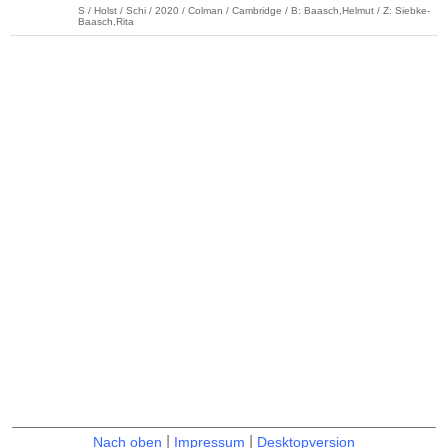
S / Holst / Schi / 2020 / Colman / Cambridge / B: Baasch,Helmut / Z: Siebke-
Baasch,Rita
|
|
Nach oben
Impressum
Desktopversion