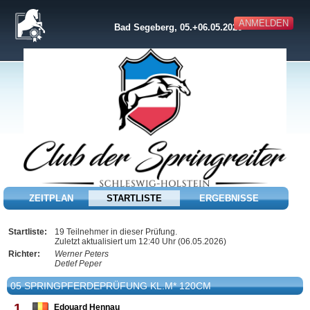
ANMELDEN
Bad Segeberg, 05.+06.05.2026
ZEITPLAN
STARTLISTE
ERGEBNISSE
Startliste:
19 Teilnehmer in dieser Prüfung.
Zuletzt aktualisiert um 12:40 Uhr (06.05.2026)
Richter:
Werner Peters
Detlef Peper
05 SPRINGPFERDEPRÜFUNG KL.M* 120CM
1
Edouard Hennau