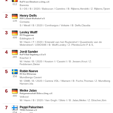
RuFV von Elmshorn u.Umg. e.V.
012
Baresta
S / OS / B / 2020 / Baloucan / Caretino / B: Rijkens,Hendrik / Z: Rijkens,Tjeert
2
Henry Delfs
RSV Lübeck-Wulfsdorf e.V.
135
Contaira
S / Westf / B / 2020 / Conthargos / Voltaire / B: Delfs,Claudia
3
Lesley Wulff
RV Floggensee
499
Eddington 6
W / Hann / F / 2020 / Emerald van het Ruytershof / Quasimodo van de
Molendreef / 109OS98 / B: Wulff,Lesley / Z: Pferdezucht P & S,
4
Jordi Sander
RuFV Bad Segeberg u.U.e.V.
285
Kracher 3
W / Holst / B / 2020 / Keaton I / Cassini I / B: Jessen,Knut / Z:
Feddersen,Dieter
5
Robin Naeve
RV Am Wittensee
356
Mundbergs Cavani
W / DWB / B / 2020 / Carrera VDL / Warrant / B: Fuchs,Thomas / Z: Mundberg
Hansen,Ida
6
Meike Jalas
Reitgemeinschaft Böbs u.Umg. e.V.
480
Vollcool
W / Hann / B / 2020 / Van Gogh / Silvio I / B: Jalas,Meike / Z: Döscher,Jörn
7
Peppi Pakarinen
TRSG Holstein e.V.
054