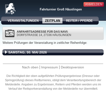
ANMELDEN
Fahrturnier Groß Häuslingen
VERANSTALTUNGEN
ZEITPLAN
REITER / PFERDE
ANFAHRTSADRESSE FÜR DAS NAVI:
DORFSTRASSE 14, 27336 HÄUSLINGEN
Weitere Prüfungen der Veranstaltung in zeitlicher Reihenfolge:
SAMSTAG, 30. MAI 2026
|
|
Nach oben
Impressum
Desktopversion
Die Richtigkeit der oben aufgeführten Prüfungsergebnisse (Dressur oder
Springprüfung) dieses Reitturnieres, obligt dem Verantwortungsbereich der
Meldestelle. Angaben zu Ergebnissen, Reitern und Pferden werden uns im
Verlauf der Reitsportveranstaltung von der Meldestelle nur übermittelt.