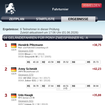
ANMELDEN
Fahrturnier
ZEITPLAN
STARTLISTE
ERGEBNISSE
Ergebnisse:
6 Teilnehmer in dieser Prüfung.
Zuletzt aktualisiert um 17:06 Uhr (01.06.2026)
04 GELÄNDEFAHREN FÜR PONY-ZWEISPÄNNER KL. A
1
Hendrik Pfitzmann
+38,75
Reit- und Fahrclub Löwenberg e.V.
GER
Gespann 036
:
0009
Blizzi
( / S / 2013)
0036
Gwyneth W
( / S / 2005)
H1
40.16
H2
43.59
H3
35.52
H4
H5
35.73
2
Anny Schmidt
+42,23
ZRFV Wusterhusen e.V.
GER
Gespann 070
:
002
Alf 352
(Shet / H / 2017)
0044
Joker 631
( / W / 2019)
H1
39.78
H2
37.64
H3
44.51
H4
H5
38.94
(+2)
3
Udo Haugk
+35,88
RFV Jarmen e.V. 06
GER
Gespann 021
:
0057
Limus 3
( / W / 2013)