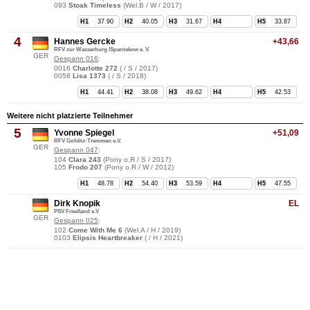
093
Stoak Timeless
(Wel.B / W / 2017)
H1
37.90
H2
40.05
H3
31.67
H4
H5
33.87
4
Hannes Gercke
+43,66
RFV zur Wasserburg /Spantekow e. V.
GER
Gespann 016
:
0016
Charlotte 272
( / S / 2017)
0058
Lisa 1373
( / S / 2018)
H1
44.41
H2
38.08
H3
49.62
H4
H5
42.53
Weitere nicht platzierte Teilnehmer
5
Yvonne Spiegel
+51,09
RFV Gohlitz-Tremmen e.V.
GER
Gespann 047
:
104
Clara 243
(Pony o.R / S / 2017)
105
Frodo 207
(Pony o.R / W / 2012)
H1
48.78
H2
54.40
H3
53.59
H4
H5
47.55
Dirk Knopik
EL
PSV Friedland e.V
GER
Gespann 025
:
102
Come With Me 6
(Wel.A / H / 2019)
0103
Elipsis Heartbreaker
( / H / 2021)