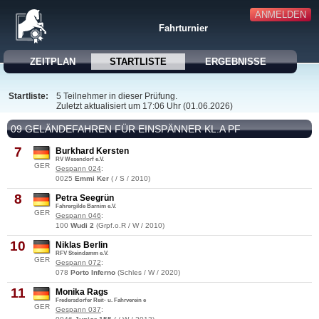
ANMELDEN
Fahrturnier
ZEITPLAN
STARTLISTE
ERGEBNISSE
Startliste:
5 Teilnehmer in dieser Prüfung.
Zuletzt aktualisiert um 17:06 Uhr (01.06.2026)
09 GELÄNDEFAHREN FÜR EINSPÄNNER KL.A PF
7
Burkhard Kersten
RV Wesendorf e.V.
GER
Gespann 024
:
0025
Emmi Ker
( / S / 2010)
8
Petra Seegrün
Fahrergilde Barnim e.V.
GER
Gespann 046
:
100
Wudi 2
(Grpf.o.R / W / 2010)
10
Niklas Berlin
RFV Steindamm e.V.
GER
Gespann 072
:
078
Porto Inferno
(Schles / W / 2020)
11
Monika Rags
Fredersdorfer Reit- u. Fahrverein e
GER
Gespann 037
: