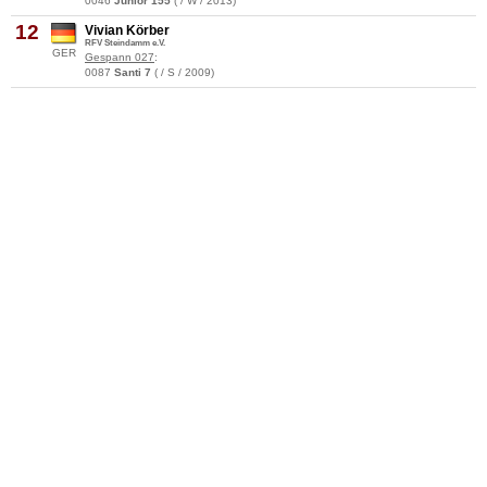
0046
Junior 155
( / W / 2013)
12
Vivian Körber
RFV Steindamm e.V.
GER
Gespann 027
:
0087
Santi 7
( / S / 2009)