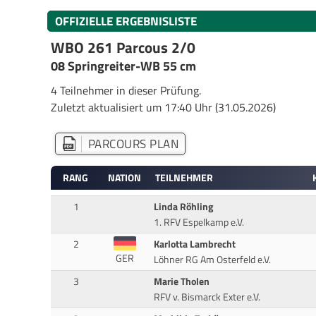
OFFIZIELLE ERGEBNISLISTE
WBO 261 Parcous 2/0
08 Springreiter-WB 55 cm
4 Teilnehmer in dieser Prüfung.
Zuletzt aktualisiert um 17:40 Uhr (31.05.2026)
PARCOURS PLAN
RANG
NATION
TEILNEHMER
1
Linda Röhling
1. RFV Espelkamp e.V.
2
Karlotta Lambrecht
GER
Löhner RG Am Osterfeld e.V.
3
Marie Tholen
RFV v. Bismarck Exter e.V.