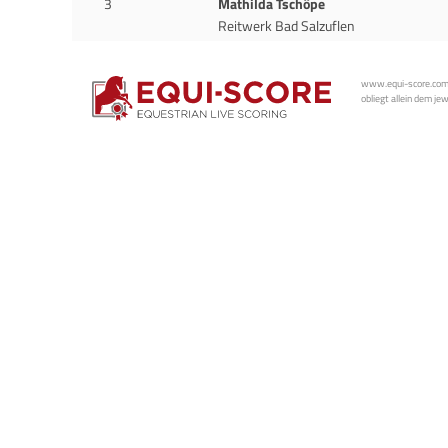
3
Mathilda Tschöpe
Reitwerk Bad Salzuflen
www.equi-score.com i
obliegt allein dem je