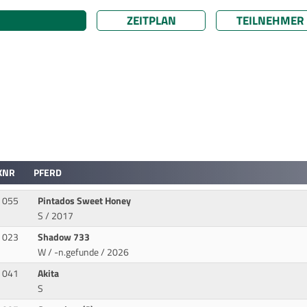
ZEITPLAN
TEILNEHMER
KNR
PFERD
055
Pintados Sweet Honey
S / 2017
023
Shadow 733
W / -n.gefunde / 2026
041
Akita
S