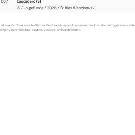
007
Cascadero (S)
W / -n.gefunde / 2026
/ B: Alex Wenzkowski
st eine Plattform, ausschließlich zur Veröffentlichung von Ergebnissen. Das Einstellen der Ergebnisse und da
weiligen Veranstalter bzw. Einsteller von Start- und Ergebnislisten.