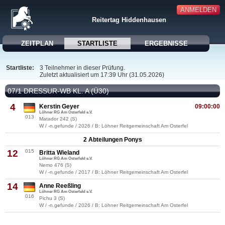
ANMELDEN
Reitertag Hiddenhausen
ZEITPLAN
STARTLISTE
ERGEBNISSE
Startliste:
3 Teilnehmer in dieser Prüfung.
Zuletzt aktualisiert um 17:39 Uhr (31.05.2026)
07/1 DRESSUR-WB KL. A (Ü30)
4
Kerstin Geyer
09:00:00
Löhner RG Am Osterfeld e.V.
013
Matador 242 (S)
W / -n.gefunde / 2026 / B: Löhner Reitgemeinschaft Am Osterfel
2 Abteilungen Ponys
12
015
Britta Wieland
Löhner RG Am Osterfeld e.V.
Nemo 476 (S)
W / -n.gefunde / 2017 / B: Löhner Reitgemeinschaft Am Osterfel
14
Anne Reeßling
Löhner RG Am Osterfeld e.V.
016
Pichu 3 (S)
W / -n.gefunde / 2026 / B: Löhner Reitgemeinschaft Am Osterfel