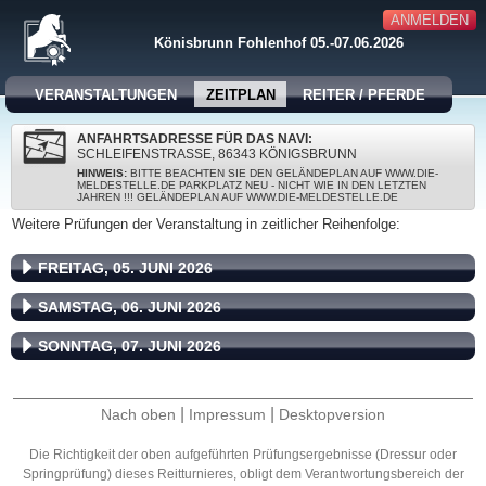
ANMELDEN
Könisbrunn Fohlenhof 05.-07.06.2026
VERANSTALTUNGEN
ZEITPLAN
REITER / PFERDE
ANFAHRTSADRESSE FÜR DAS NAVI:
SCHLEIFENSTRASSE, 86343 KÖNIGSBRUNN
HINWEIS:
BITTE BEACHTEN SIE DEN GELÄNDEPLAN AUF WWW.DIE-
MELDESTELLE.DE PARKPLATZ NEU - NICHT WIE IN DEN LETZTEN
JAHREN !!! GELÄNDEPLAN AUF WWW.DIE-MELDESTELLE.DE
Weitere Prüfungen der Veranstaltung in zeitlicher Reihenfolge:
FREITAG, 05. JUNI 2026
SAMSTAG, 06. JUNI 2026
SONNTAG, 07. JUNI 2026
|
|
Nach oben
Impressum
Desktopversion
Die Richtigkeit der oben aufgeführten Prüfungsergebnisse (Dressur oder
Springprüfung) dieses Reitturnieres, obligt dem Verantwortungsbereich der