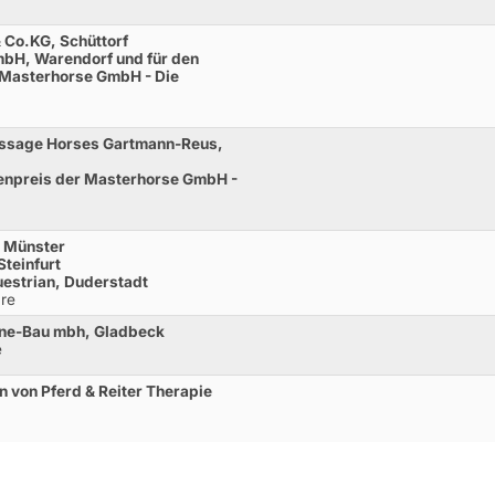
 Co.KG, Schüttorf
mbH, Warendorf und für den
r Masterhorse GmbH - Die
ressage Horses Gartmann-Reus,
hrenpreis der Masterhorse GmbH -
, Münster
teinfurt
estrian, Duderstadt
re
nne-Bau mbh, Gladbeck
e
 von Pferd & Reiter Therapie