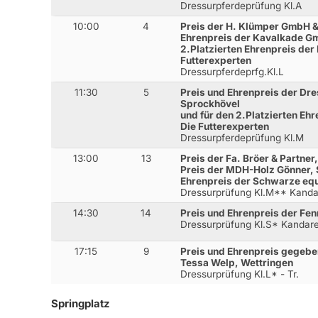
Dressurpferdeprüfung Kl.A
10:00
4
Preis der H. Klümper GmbH &
Ehrenpreis der Kavalkade G
2.Platzierten Ehrenpreis de
Futterexperten
Dressurpferdeprfg.Kl.L
11:30
5
Preis und Ehrenpreis der D
Sprockhövel
und für den 2.Platzierten E
Die Futterexperten
Dressurpferdeprüfung Kl.M
13:00
13
Preis der Fa. Bröer & Partner
Preis der MDH-Holz Gönner, S
Ehrenpreis der Schwarze equ
Dressurprüfung Kl.M** Kanda
14:30
14
Preis und Ehrenpreis der Fe
Dressurprüfung Kl.S* Kandar
17:15
9
Preis und Ehrenpreis gegeben
Tessa Welp, Wettringen
Dressurprüfung Kl.L* - Tr.
Springplatz