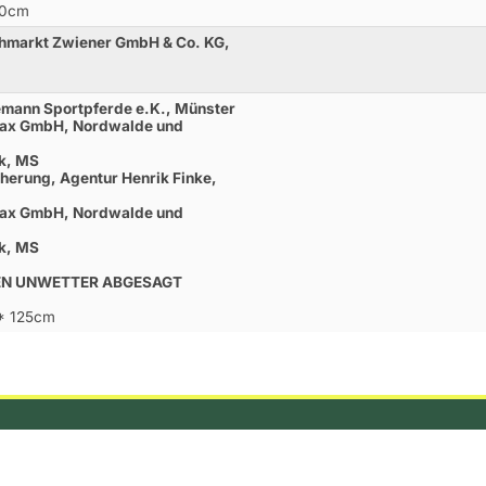
20cm
chmarkt Zwiener GmbH & Co. KG,
gemann Sportpferde e.K., Münster
ffax GmbH, Nordwalde und
ck, MS
cherung, Agentur Henrik Finke,
ffax GmbH, Nordwalde und
ck, MS
EN UNWETTER ABGESAGT
M* 125cm