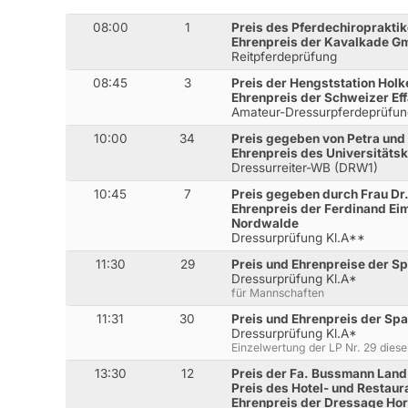
08:00
1
Preis des Pferdechiroprakti
Ehrenpreis der Kavalkade G
Reitpferdeprüfung
08:45
3
Preis der Hengststation Hol
Ehrenpreis der Schweizer E
Amateur-Dressurpferdeprüfun
10:00
34
Preis gegeben von Petra und
Ehrenpreis des Universitäts
Dressurreiter-WB (DRW1)
10:45
7
Preis gegeben durch Frau D
Ehrenpreis der Ferdinand E
Nordwalde
Dressurprüfung Kl.A**
11:30
29
Preis und Ehrenpreise der S
Dressurprüfung Kl.A*
für Mannschaften
11:31
30
Preis und Ehrenpreis der Sp
Dressurprüfung Kl.A*
Einzelwertung der LP Nr. 29 dies
13:30
12
Preis der Fa. Bussmann Land
Preis des Hotel- und Restau
Ehrenpreis der Dressage Ho