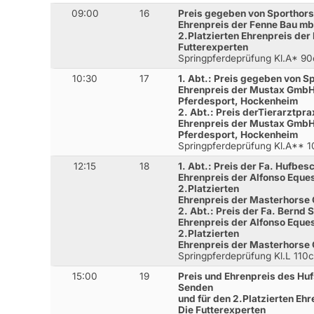
09:00
16
Preis gegeben von Sporthors
Ehrenpreis der Fenne Bau mb
2.Platzierten Ehrenpreis de
Futterexperten
Springpferdeprüfung Kl.A* 9
10:30
17
1. Abt.: Preis gegeben von S
Ehrenpreis der Mustax GmbH
Pferdesport, Hockenheim
2. Abt.: Preis derTierarztpr
Ehrenpreis der Mustax GmbH
Pferdesport, Hockenheim
Springpferdeprüfung Kl.A** 
12:15
18
1. Abt.: Preis der Fa. Hufbe
Ehrenpreis der Alfonso Eques
2.Platzierten
Ehrenpreis der Masterhorse 
2. Abt.: Preis der Fa. Bernd 
Ehrenpreis der Alfonso Eques
2.Platzierten
Ehrenpreis der Masterhorse 
Springpferdeprüfung Kl.L 110
15:00
19
Preis und Ehrenpreis des Hu
Senden
und für den 2.Platzierten E
Die Futterexperten