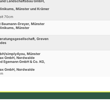
- und Landschaftsbau GmbH,
klinikums, Münster und Krämer
Zeit 70cm
it Baumann-Dreyer, Münster
klinikums, Münster
eratungsgesellschaft, Greven
ndes
GmbH/simply4you, Münster
ffax GmbH, Nordwalde
red Egemann GmbH & Co. KG,
ffax GmbH, Nordwalde
0cm