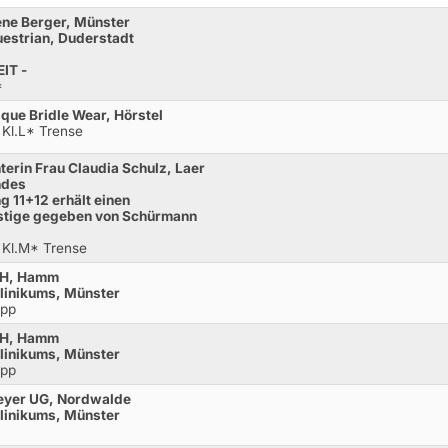
ene Berger, Münster
estrian, Duderstadt
IT -
*
sque Bridle Wear, Hörstel
 Kl.L* Trense
erin Frau Claudia Schulz, Laer
ndes
 11+12 erhält einen
estige gegeben von Schürmann
 Kl.M* Trense
mbH, Hamm
klinikums, Münster
opp
mbH, Hamm
klinikums, Münster
opp
Meyer UG, Nordwalde
klinikums, Münster