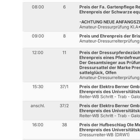
08:00
6
Preis der Fa. Gartenpflege R
Ehrenpreis der Schwarze equ
-ACHTUNG NEUE ANFANGSZE
Amateur-Dressurprüfung Kl.A
09:00
8
Preis und Ehrenpreis der Bri
Amateur-Dressurreiterprüfung
12:00
11
Preis der Dressurpferdezücht
Ehrenpreis eines Pferdefreu
Der Gesamtsieger aus Prüfung
Dressursattel der Marke Pr
sattelglück, Olfen
Amateur-Dressurreiterprüfung
15:30
37/1
Preis der Elektro Berner G
Ehrenpreis des Universitäts
Reiter-WB Schritt - Trab - Gal
anschl.
37/2
Preis der Elektro Berner G
Ehrenpreis des Universitäts
Reiter-WB Schritt - Trab - Gal
16:00
38
Preis der Hufbeschlag Ole 
Ehrenpreis des Universitäts
Dressurreiter-WB (DRW1)