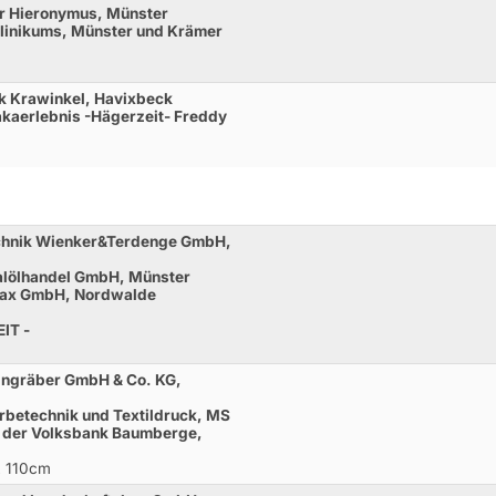
ar Hieronymus, Münster
klinikums, Münster und Krämer
k Krawinkel, Havixbeck
kaerlebnis -Hägerzeit- Freddy
technik Wienker&Terdenge GmbH,
alölhandel GmbH, Münster
ffax GmbH, Nordwalde
IT -
eingräber GmbH & Co. KG,
rbetechnik und Textildruck, MS
is der Volksbank Baumberge,
L 110cm