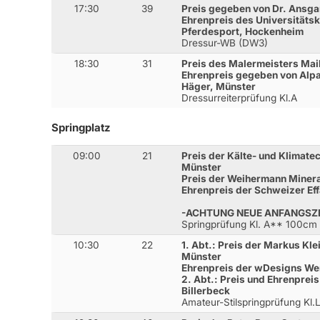
17:30
39
Preis gegeben von Dr. Ansg
Ehrenpreis des Universitäts
Pferdesport, Hockenheim
Dressur-WB (DW3)
18:30
31
Preis des Malermeisters Mai
Ehrenpreis gegeben von Alpa
Häger, Münster
Dressurreiterprüfung Kl.A
Springplatz
09:00
21
Preis der Kälte- und Klima
Münster
Preis der Weihermann Miner
Ehrenpreis der Schweizer E
-ACHTUNG NEUE ANFANGSZE
Springprüfung Kl. A** 100cm
10:30
22
1. Abt.: Preis der Markus Kl
Münster
Ehrenpreis der wDesigns We
2. Abt.: Preis und Ehrenpre
Billerbeck
Amateur-Stilspringprüfung Kl.