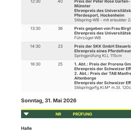
12:30
40
Preis der Peter Rose Garten
Münster
Ehrenpreis des Universitäts
Pferdesport, Hockenheim
Stilspring-WB - mit erlaubter 
13:30
36
Preis gegeben von Frau Birg
Ehrenpreis des Universitäts
Führzügel-WB
14:30
23
Preis der SKK GmbH Steuerb
Ehrenpreis eines Pferdefreu
Springprüfung Kl.L 115cm
16:30
25
1. Abt.: Preis der Prorena 
Ehrenpreis der Schweizer E
2. Abt.: Preis der TAB Manf
Altenberge
Ehrenpreis der Schweizer E
Stilspringprfg.Kl.M* m.St. 12
Sonntag, 31. Mai 2026
NR
PRÜFUNG
Halle