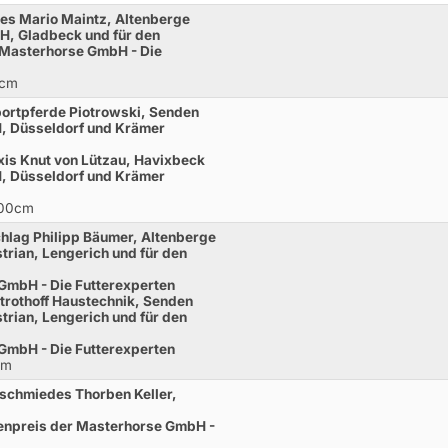
es Mario Maintz, Altenberge
H, Gladbeck und für den
r Masterhorse GmbH - Die
0cm
portpferde Piotrowski, Senden
, Düsseldorf und Krämer
axis Knut von Lützau, Havixbeck
, Düsseldorf und Krämer
100cm
schlag Philipp Bäumer, Altenberge
trian, Lengerich und für den
GmbH - Die Futterexperten
Strothoff Haustechnik, Senden
trian, Lengerich und für den
GmbH - Die Futterexperten
cm
fschmiedes Thorben Keller,
hrenpreis der Masterhorse GmbH -