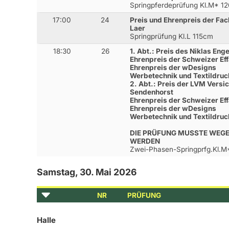
Springpferdeprüfung Kl.M* 1
17:00
24
Preis und Ehrenpreis der Fa
Laer
Springprüfung Kl.L 115cm
18:30
26
1. Abt.: Preis des Niklas En
Ehrenpreis der Schweizer E
Ehrenpreis der wDesigns
Werbetechnik und Textildru
2. Abt.: Preis der LVM Versi
Sendenhorst
Ehrenpreis der Schweizer E
Ehrenpreis der wDesigns
Werbetechnik und Textildru
DIE PRÜFUNG MUSSTE WEG
WERDEN
Zwei-Phasen-Springprfg.Kl.
Samstag, 30. Mai 2026
NR
PRÜFUNG
Halle