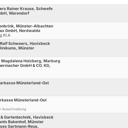
kers Rainer Krause, Schwefe
mbH, Warendorf
kenbrink, Münster-Albachten
ffax GmbH, Nordwalde
g Kl.A
 Ralf Schweers, Havixbeck
klinikums, Münster
r. Magdalena Holzberg, Marburg
imermacher GmbH & CO. KG,
parkasse Münsterland-Ost
arkasse Münsterland-Ost
er Ausschreibung
 & Gartentechnik, Havixbeck
rants Bakenhof, Münster
rses Gartmann-Reus,