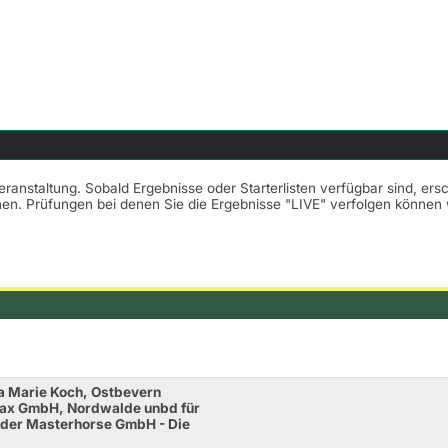
Veranstaltung. Sobald Ergebnisse oder Starterlisten verfügbar sind, er
nnen. Prüfungen bei denen Sie die Ergebnisse "LIVE" verfolgen könne
a Marie Koch, Ostbevern
fax GmbH, Nordwalde unbd für
s der Masterhorse GmbH - Die