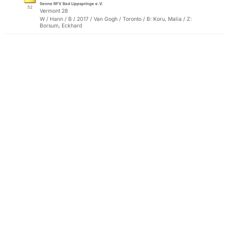
Senne RFV Bad Lippspringe e.V.
52
Vermont 28
W / Hann / B / 2017 / Van Gogh / Toronto / B: Koru, Malia / Z:
Borsum, Eckhard