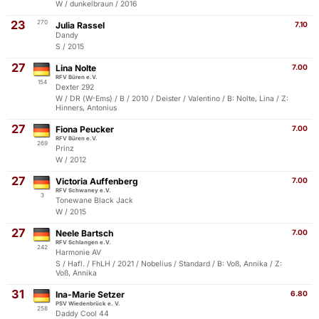
W / dunkelbraun / 2016
23
270
Julia Rassel
7.10
Dandy
S / 2015
27
Lina Nolte
7.00
RFV Büren e.V.
154
Dexter 292
W / DR (W-Ems) / B / 2010 / Deister / Valentino / B: Nolte, Lina / Z:
Hinners, Antonius
27
Fiona Peucker
7.00
RFV Büren e.V.
269
Prinz
W / 2012
27
Victoria Auffenberg
7.00
RFV Schwaney e.V.
3
Tonewane Black Jack
W / 2015
27
Neele Bartsch
7.00
RFV Schlangen e.V.
242
Harmonie AV
S / Hafl. / FhLH / 2021 / Nobelius / Standard / B: Voß, Annika / Z:
Voß, Annika
31
Ina-Marie Setzer
6.80
PSV Wiedenbrück e. V.
258
Daddy Cool 44