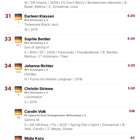
W / DR (Hann) / 2008 / FS Don't Worry / Bünteeichen-Manolito / B:
Rasel, Bettina / Z: Schoellner, Uwe
31
Darleen Klassen
6.80
RFV Schwaney e.V.
3
Tonewane Black Jack
W / 2015
33
Sophie Bentler
6.00
RFV Schwaney e.V.
227
Sun of Spring H
S / Rhld / Df / 2008 / Swarovski / Freudentänzer / B: Bentler,
Markus / Z: Hülsmann, Theo
34
Johanna Richter
5.00
RFV Schlangen e.V.
243
Holiday
H / Fuchs mit Hellem Langhaar / 2018
34
Christin Striewe
5.00
RFV Schwaney e.V.
4
Locomotion
S / 2015
Carolin Volk
OW
RV Lippische Rose Oerlinghausen-Währentrup e.V.
118
Samira M
S / DR (W-Ems) / Fis / 2020 / Spring Star's Spirit / Donnerhall / B:
Volk, Carolin / Z: Meyer, Günter
Malia Koru
RT