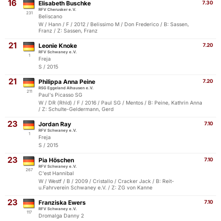
16
Elisabeth Buschke
7.30
RFV Cherusker e.V.
231
Beliscano
W / Hann / F / 2012 / Belissimo M / Don Frederico / B: Sassen,
Franz / Z: Sassen, Franz
21
Leonie Knoke
7.20
RFV Schwaney e.V.
1
Freja
S / 2015
21
Philippa Anna Peine
7.20
RSG Eggeland Alhausen e.V.
211
Paul's Picasso SG
W / DR (Rhld) / F / 2016 / Paul SG / Mentos / B: Peine, Kathrin Anna
/ Z: Schulte-Geldermann, Gerd
23
Jordan Ray
7.10
RFV Schwaney e.V.
1
Freja
S / 2015
23
Pia Höschen
7.10
RFV Schwaney e.V.
267
C'est Hannibal
W / Westf / B / 2009 / Cristallo / Cracker Jack / B: Reit-
u.Fahrverein Schwaney e.V. / Z: ZG von Kanne
23
Franziska Ewers
7.10
RFV Schwaney e.V.
117
Dromalga Danny 2