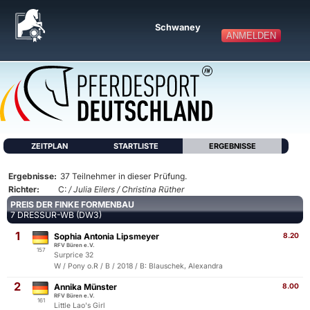
Schwaney
ANMELDEN
ZEITPLAN
STARTLISTE
ERGEBNISSE
Ergebnisse:
37 Teilnehmer in dieser Prüfung.
Richter:
C:
/ Julia Eilers / Christina Rüther
PREIS DER FINKE FORMENBAU
7 DRESSUR-WB (DW3)
1
Sophia Antonia Lipsmeyer
8.20
RFV Büren e.V.
157
Surprice 32
W / Pony o.R / B / 2018 / B: Blauschek, Alexandra
2
Annika Münster
8.00
RFV Büren e.V.
161
Little Lao's Girl