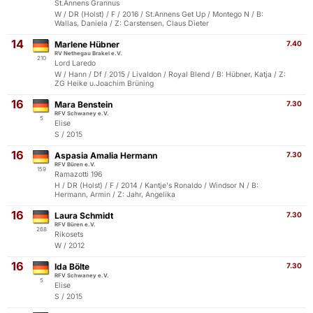
St.Annens Grannus
W / DR (Holst) / F / 2016 / St.Annens Get Up / Montego N / B:
Wallas, Daniela / Z: Carstensen, Claus Dieter
14
Marlene Hübner
7.40
RV Nethegau Brakel e.V.
210
Lord Laredo
W / Hann / Df / 2015 / Livaldon / Royal Blend / B: Hübner, Katja / Z:
ZG Heike u.Joachim Brüning
16
Mara Benstein
7.30
RFV Schwaney e.V.
5
Elise
S / 2015
16
Aspasia Amalia Hermann
7.30
RFV Büren e.V.
159
Ramazotti 196
H / DR (Holst) / F / 2014 / Kantje's Ronaldo / Windsor N / B:
Hermann, Armin / Z: Jahr, Angelika
16
Laura Schmidt
7.30
RFV Büren e.V.
268
Rikosets
W / 2012
16
Ida Bölte
7.30
RFV Schwaney e.V.
5
Elise
S / 2015