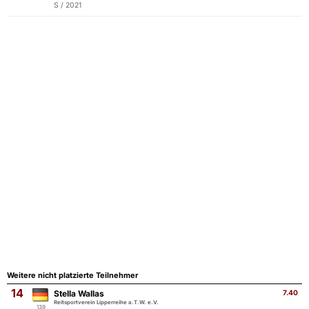
S / 2021
Weitere nicht platzierte Teilnehmer
14
Stella Wallas
7.40
Reitsportverein Lipperreihe a.T.W. e.V.
139