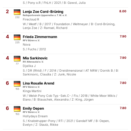
S / Pony o.R / FhLH / 2021 / B: Gawol, Julia
2
Lenja Zoe Cord-Brüning
8.00
Reitsportverein Lipperreihe a.T.W. e.V.
232
Firecloud R
W / Westf / B / 2017 / Foundation / Weltmeyer / B: Cord-Brüning,
Lenja Zoe / Z: Ramsel, Richard
4
Frieda Zimmermann
7.90
RFV Büren e.V.
225
Nova
S / Fuchs / 2012
4
Mia Sarkinovic
7.90
RV Altenautal e.V.
77
Djalika J
S / DR (Rhld) / F / 2014 / Dreidimensional I AT NRW / Dornik B / B:
Sarkinovic, Claudia / Z: Junk, Nicole
6
Lina Rosalie Arend
7.80
RFV Büren e.V.
155
Kings Martini
W / Welsh Pony Cob Typ -Sek.C- / Fis / 2018 / White Moor Mikis /
Elano / B: Blauschek, Alexandra / Z: King, Jürgen
6
Emily Oepen
7.80
RFV Büren e.V.
153
Hollydays Dream
S / Knabstrupper-Pony / RTi / 2021 / Gandalf MF / B: Oepen,
Evelyn / Z: Stautz, Rikke