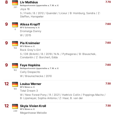
8
Liv Mathäus
7.70
Reitsportverein Lipperreihe a.T.W. e.V.
261
Joya 16
S / Freib / B / 2012 / Quendal / Liceur / B: Homburg, Sandra / Z:
Steffen, Hanspeter
9
Alissa Kropff
7.60
RFV Schwaney e.V.
6
Dromalga Danny
W / 2015
9
Pia Kreimeier
7.60
RFV Büren e.V.
156
Rock Grey's Girl
S / DR (BrAnh) / B / 2019 / N.N. / Pythagoras / B: Blauschek,
Constantin / Z: Borchert, Edda
9
Faye Hopkins
7.60
Reitsportverein Lipperreihe a.T.W. e.V.
162
Cally Despacito
W / Braunschecke / 2010
12
Louisa Werner
7.50
RFV Büren e.V.
165
Total Dream 3
W / New Forest Pony / R / 2021 / Hattrick Collin / Poppings Macho /
B: Lipsmeyer, Sophia Antonia / Z: Haar, B. van der
12
Skyla Vivien Kroll
7.50
RFV Büren e.V.
249
Meganhoese Melodie