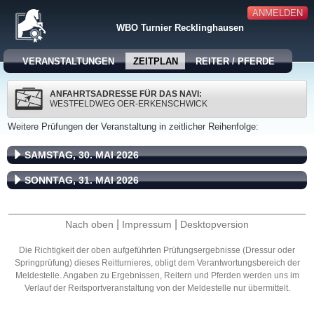
ANMELDEN
WBO Turnier Recklinghausen
VERANSTALTUNGEN
ZEITPLAN
REITER / PFERDE
ANFAHRTSADRESSE FÜR DAS NAVI:
WESTFELDWEG OER-ERKENSCHWICK
Weitere Prüfungen der Veranstaltung in zeitlicher Reihenfolge:
SAMSTAG, 30. MAI 2026
SONNTAG, 31. MAI 2026
|
|
Nach oben
Impressum
Desktopversion
Die Richtigkeit der oben aufgeführten Prüfungsergebnisse (Dressur oder
Springprüfung) dieses Reitturnieres, obligt dem Verantwortungsbereich der
Meldestelle. Angaben zu Ergebnissen, Reitern und Pferden werden uns im
Verlauf der Reitsportveranstaltung von der Meldestelle nur übermittelt.