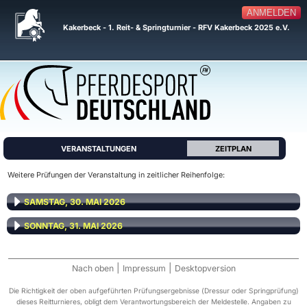
ANMELDEN
Kakerbeck - 1. Reit- & Springturnier - RFV Kakerbeck 2025 e.V.
VERANSTALTUNGEN
ZEITPLAN
Weitere Prüfungen der Veranstaltung in zeitlicher Reihenfolge:
SAMSTAG, 30. MAI 2026
SONNTAG, 31. MAI 2026
|
|
Nach oben
Impressum
Desktopversion
Die Richtigkeit der oben aufgeführten Prüfungsergebnisse (Dressur oder Springprüfung)
dieses Reitturnieres, obligt dem Verantwortungsbereich der Meldestelle. Angaben zu