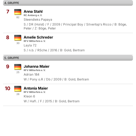
4. GRUPPE
7
Anna Stahl
RC Amberg e.V.
82
Steendieks Papaya
S / DR (Holst) / F / 2009 / Principal Boy / Silvertop's Ricco / B: Böge,
Peter / Z: Böge, Peter
8
Amelie Schreder
RFV Mitterfels e.V.
30
Layla 72
S / n.b. / RSche / 2016 / B: Gold, Bertram
5. GRUPPE
9
Johanna Maier
RFV Mitterfels e.V.
25
Adrian 184
W / Pony o.R / Db / 2009 / B: Gold, Bertram
10
Antonia Maier
RFV Mitterfels e.V.
26
Kleon 6
W / Hafl. / F / 2015 / B: Gold, Bertram