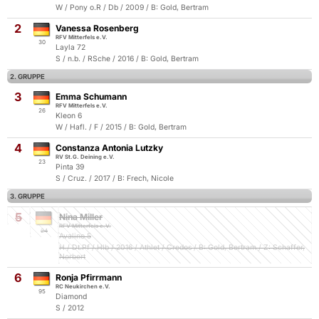
W / Pony o.R / Db / 2009 / B: Gold, Bertram
2
Vanessa Rosenberg
RFV Mitterfels e.V.
30
Layla 72
S / n.b. / RSche / 2016 / B: Gold, Bertram
2. GRUPPE
3
Emma Schumann
RFV Mitterfels e.V.
26
Kleon 6
W / Hafl. / F / 2015 / B: Gold, Bertram
4
Constanza Antonia Lutzky
RV St.G. Deining e.V.
23
Pinta 39
S / Cruz. / 2017 / B: Frech, Nicole
3. GRUPPE
5
Nina Miller
RFV Mitterfels e.V.
24
Avalino 5
H / Dt.Pf / Hlb / 2016 / Athlet / Credos / B: Gold, Bertram / Z: Schaffer,
Norbert
6
Ronja Pfirrmann
RC Neukirchen e.V.
95
Diamond
S / 2012