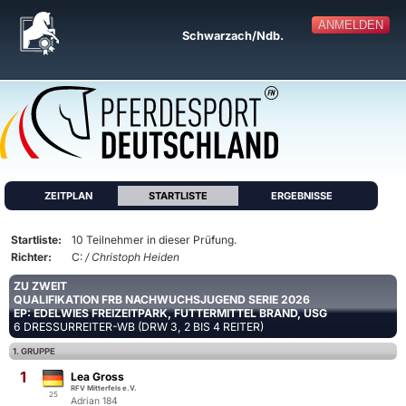
ANMELDEN
Schwarzach/Ndb.
ZEITPLAN
STARTLISTE
ERGEBNISSE
Startliste:
10 Teilnehmer in dieser Prüfung.
Richter:
C:
/ Christoph Heiden
ZU ZWEIT
QUALIFIKATION FRB NACHWUCHSJUGEND SERIE 2026
EP: EDELWIES FREIZEITPARK, FUTTERMITTEL BRAND, USG
6 DRESSURREITER-WB (DRW 3, 2 BIS 4 REITER)
1. GRUPPE
1
Lea Gross
RFV Mitterfels e.V.
25
Adrian 184