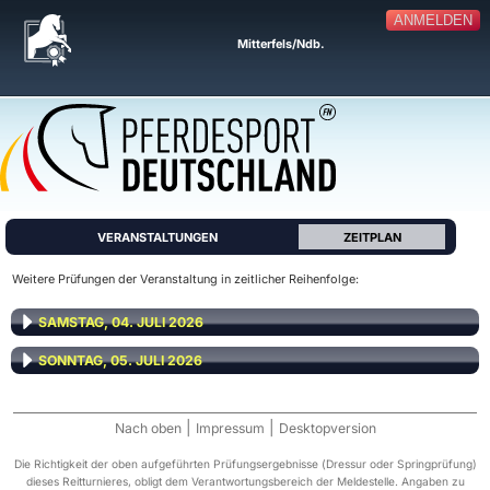
ANMELDEN
Mitterfels/Ndb.
VERANSTALTUNGEN
ZEITPLAN
Weitere Prüfungen der Veranstaltung in zeitlicher Reihenfolge:
SAMSTAG, 04. JULI 2026
SONNTAG, 05. JULI 2026
|
|
Nach oben
Impressum
Desktopversion
Die Richtigkeit der oben aufgeführten Prüfungsergebnisse (Dressur oder Springprüfung)
dieses Reitturnieres, obligt dem Verantwortungsbereich der Meldestelle. Angaben zu