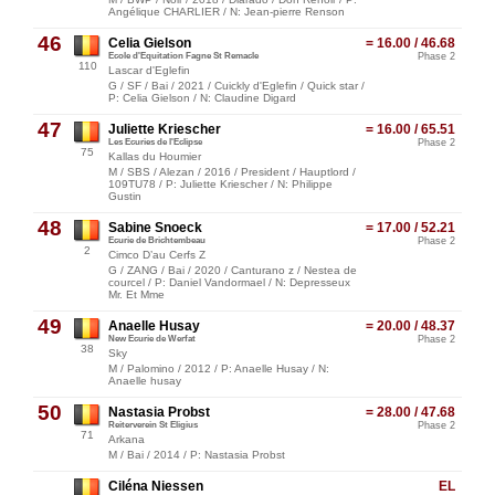
Angélique CHARLIER / N: Jean-pierre Renson
46
Celia Gielson
= 16.00 / 46.68
Ecole d'Equitation Fagne St Remacle
Phase 2
110
Lascar d'Eglefin
G / SF / Bai / 2021 / Cuickly d'Eglefin / Quick star /
P: Celia Gielson / N: Claudine Digard
47
Juliette Kriescher
= 16.00 / 65.51
Les Ecuries de l'Eclipse
Phase 2
75
Kallas du Houmier
M / SBS / Alezan / 2016 / President / Hauptlord /
109TU78 / P: Juliette Kriescher / N: Philippe
Gustin
48
Sabine Snoeck
= 17.00 / 52.21
Ecurie de Brichtembeau
Phase 2
2
Cimco D’au Cerfs Z
G / ZANG / Bai / 2020 / Canturano z / Nestea de
courcel / P: Daniel Vandormael / N: Depresseux
Mr. Et Mme
49
Anaelle Husay
= 20.00 / 48.37
New Ecurie de Werfat
Phase 2
38
Sky
M / Palomino / 2012 / P: Anaelle Husay / N:
Anaelle husay
50
Nastasia Probst
= 28.00 / 47.68
Reiterverein St Eligius
Phase 2
71
Arkana
M / Bai / 2014 / P: Nastasia Probst
Ciléna Niessen
EL