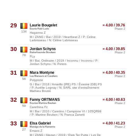
29
Laurie Bougelet
= 4.00 / 39.76
Ecurie Haid Ludo
Phase 2
134
Haganna Z
M / ZANG / Bai / 2019 / Heartbeat Z / P: Celine
Larbrisseau / N: Céline Labrisseau
30
Jordan Schyns
= 4.00 / 39.85
Reiterfreunde Stockem
Phase 2
78
FLy
M / Bai, Ordinaire / 2019 / Inconnu / Inconnu / P:
Jordan Schyns / N: Peters
31
Mara Montyne
= 4.00 / 40.35
Les Meneurs et Cavaliers
Phase 2
56
Polyptote
G / Bai / 2018 / Amarillo (IRE) PS / Évasive (GB) PS
/ P: Aurélie Lognay / N: SARL site d'entraînement
Mathieu Boutin
32
Fanny ORTMANS
= 4.00 / 40.63
Ecuries Martine Beuken
Phase 2
59
Carethina Fz
M / Bai / 2010 / Caretino / Campione VI / 105QR98
/ P: Martine Beuken / N: Franca Zanetti
33
Elsa Gabriel
= 4.00 / 41.23
Manège de la Hamente
Phase 2
27
Emaes Z
M / ZANG / Alezan / 2019 / Elvis Ter Putte / Lys De