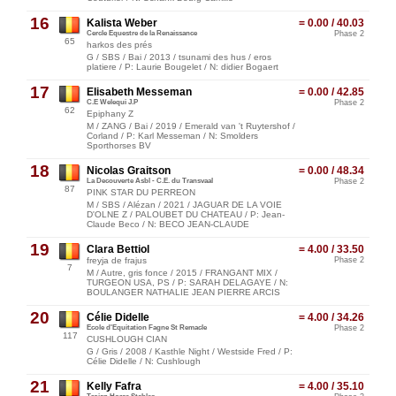
16
Kalista Weber
= 0.00 / 40.03
Cercle Equestre de la Renaissance
Phase 2
65
harkos des prés
G / SBS / Bai / 2013 / tsunami des hus / eros
platiere / P: Laurie Bougelet / N: didier Bogaert
17
Elisabeth Messeman
= 0.00 / 42.85
C.E Welequi J.P
Phase 2
62
Epiphany Z
M / ZANG / Bai / 2019 / Emerald van 't Ruytershof /
Corland / P: Karl Messeman / N: Smolders
Sporthorses BV
18
Nicolas Graitson
= 0.00 / 48.34
La Decouverte Asbl - C.E. du Transvaal
Phase 2
87
PINK STAR DU PERREON
M / SBS / Alézan / 2021 / JAGUAR DE LA VOIE
D'OLNE Z / PALOUBET DU CHATEAU / P: Jean-
Claude Beco / N: BECO JEAN-CLAUDE
19
Clara Bettiol
= 4.00 / 33.50
freyja de frajus
Phase 2
7
M / Autre, gris fonce / 2015 / FRANGANT MIX /
TURGEON USA, PS / P: SARAH DELAGAYE / N:
BOULANGER NATHALIE JEAN PIERRE ARCIS
20
Célie Didelle
= 4.00 / 34.26
Ecole d'Equitation Fagne St Remacle
Phase 2
117
CUSHLOUGH CIAN
G / Gris / 2008 / Kasthle Night / Westside Fred / P:
Célie Didelle / N: Cushlough
21
Kelly Fafra
= 4.00 / 35.10