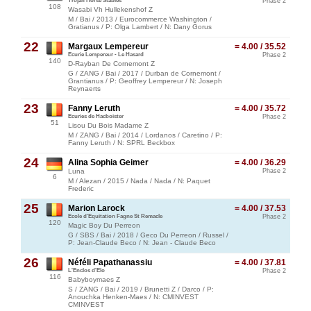
Trojan Horse Stables
Phase 2
108
Wasabi Vh Hullekenshof Z
M / Bai / 2013 / Eurocommerce Washington /
Gratianus / P: Olga Lambert / N: Dany Gorus
22
Margaux Lempereur
= 4.00 / 35.52
Ecurie Lempereur - Le Hasard
Phase 2
140
D-Rayban De Cornemont Z
G / ZANG / Bai / 2017 / Durban de Cornemont /
Grantianus / P: Geoffrey Lempereur / N: Joseph
Reynaerts
23
Fanny Leruth
= 4.00 / 35.72
Ecuries de Hacboister
Phase 2
51
Lisou Du Bois Madame Z
M / ZANG / Bai / 2014 / Lordanos / Caretino / P:
Fanny Leruth / N: SPRL Beckbox
24
Alina Sophia Geimer
= 4.00 / 36.29
Luna
Phase 2
6
M / Alezan / 2015 / Nada / Nada / N: Paquet
Frederic
25
Marion Larock
= 4.00 / 37.53
Ecole d'Equitation Fagne St Remacle
Phase 2
120
Magic Boy Du Perreon
G / SBS / Bai / 2018 / Geco Du Perreon / Russel /
P: Jean-Claude Beco / N: Jean - Claude Beco
26
Néféli Papathanassiu
= 4.00 / 37.81
L'Enclos d'Elo
Phase 2
116
Babyboymaes Z
S / ZANG / Bai / 2019 / Brunetti Z / Darco / P:
Anouchka Henken-Maes / N: CMINVEST
CMINVEST