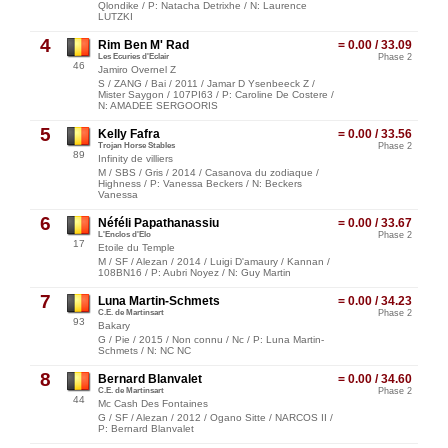
Qlondike / P: Natacha Detrixhe / N: Laurence
LUTZKI
4
Rim Ben M' Rad
= 0.00 / 33.09
Les Ecuries d'Eclair
Phase 2
46
Jamiro Overnel Z
S / ZANG / Bai / 2011 / Jamar D Ysenbeeck Z /
Mister Saygon / 107PI63 / P: Caroline De Costere /
N: AMADEE SERGOORIS
5
Kelly Fafra
= 0.00 / 33.56
Trojan Horse Stables
Phase 2
89
Infinity de villiers
M / SBS / Gris / 2014 / Casanova du zodiaque /
Highness / P: Vanessa Beckers / N: Beckers
Vanessa
6
Néféli Papathanassiu
= 0.00 / 33.67
L'Enclos d'Elo
Phase 2
17
Etoile du Temple
M / SF / Alezan / 2014 / Luigi D'amaury / Kannan /
108BN16 / P: Aubri Noyez / N: Guy Martin
7
Luna Martin-Schmets
= 0.00 / 34.23
C.E. de Martinsart
Phase 2
93
Bakary
G / Pie / 2015 / Non connu / Nc / P: Luna Martin-
Schmets / N: NC NC
8
Bernard Blanvalet
= 0.00 / 34.60
C.E. de Martinsart
Phase 2
44
Mc Cash Des Fontaines
G / SF / Alezan / 2012 / Ogano Sitte / NARCOS II /
P: Bernard Blanvalet