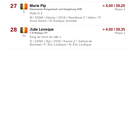
27
Marie Pip
= 4.00 / 38.20
Reiterverein Butgenbach und Umgebung GOE
Phase 2
5
Holly G Z
M / ZANG / Alézan / 2019 / Heartbeat Z / Idaho / P:
Anne Kirsch / N: Evelyne Schmidt
28
Julie Leveque
= 4.00 / 39.35
C.E Welequi J.P
Phase 2
31
King de fond de ville z
G / ZANG / Bai / 2020 / Kazan Z / Jokinal de
Bornival / P: Éric Levêque / N: Éric Levêque