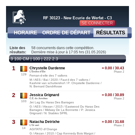
RF 30123 - New Ecurie de Werfat - C3
SE CONNECTER
HORAIRE
ORDRE DE DÉPART
RÉSULTATS
Liste des
58 concurrents dans cette compétition.
résultats:
Dernière mise à jour à 17:05 hrs (31.05.2026)
3 100 CM | 100 | 222.2.3
1
Chrystelle Dardenne
= 0.00 / 30.43
L'Enclos d'Elo
Phase 2
129
Fernan-d-elle des 7 vallons
M / AES / Bai / 2020 / Faut-il des 7 vallons /
Kashmir van schuttershof / P: Chrystelle Dardenne /
N: Bernard Dandrifosse
2
Jessica Grignard
= 0.00 / 30.89
C.E. du Jonckeu
Phase 2
103
Jet Lag Du Haras Des Barrages
G / AES / Alezan / 2015 / Eastwood Du Haras Des
Barrages / Midway De La Bonnette / P: Jessica
Grignard / N: Stables SPRL
3
Natacha Detrixhe
= 0.00 / 31.68
L'Or vert
Phase 2
14
AGITATO d\'Orange
G / Alezan / 2010 / Cap Kennedy Bois Margot /