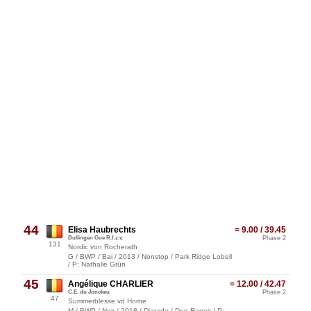
44
Elisa Haubrechts
= 9.00 / 39.45
Bullingen Goe R.f.z.v.
Phase 2
131
Nordic von Rocherath
G / BWP / Bai / 2013 / Nonstop / Park Ridge Lobell
/ P: Nathalie Grün
45
Angélique CHARLIER
= 12.00 / 42.47
C.E. du Jonckeu
Phase 2
47
Summerblesse vd Horne
M / BWP / Noir / 2018 / Diarado / Don Renoir / P: