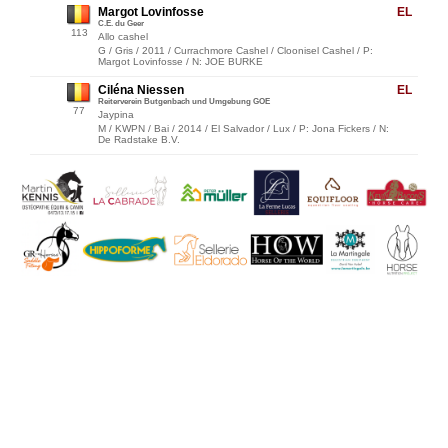
Margot Lovinfosse
EL
C.E. du Geer
113
Allo cashel
G / Gris / 2011 / Currachmore Cashel / Cloonisel Cashel / P:
Margot Lovinfosse / N: JOE BURKE
Ciléna Niessen
EL
Reiterverein Butgenbach und Umgebung GOE
77
Jaypina
M / KWPN / Bai / 2014 / El Salvador / Lux / P: Jona Fickers / N:
De Radstake B.V.