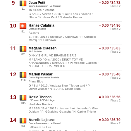
9
Jean Petit
= 0.00 / 34.72
Ecurie Lempereur - Le Hasard
Phase 2
11
ira-t-il des 7 vallons
G / AES / Alezan / 2016 / Faut-Il des 7 Vallons /
Olisco / P: Jean Petit / N: Amelia Penzo
10
Hanaë Calabria
= 0.00 / 34.96
Ohana's Stables
Phase 2
81
Apache
S / Pie / 2014 / Unknown / Unknown / P: Christelle
Marcq / N: Unknown
11
Megane Claesen
= 0.00 / 35.03
FLG Stables
Phase 2
82
DINKY'S GIRL VD BRAEMBEIER Z
M / ZANG / Gris / 2020 / DINKY TOY VD
KRANENBURG / NARCOS II / P: Megane Claesen /
N: STAL DE BRAEMBEIER
12
Marion Wuidar
= 0.00 / 35.40
Cercle Equestre des 3 soleils
Phase 2
119
Prima Blue
G / Bai / 2015 / Anabaa Blue / Tot ou tard / P:
Olivier Wuidar / N: S.A.R.L Ecurie Kura.
13
Rosie Thonon
= 0.00 / 36.56
L' Eperon RCE de Liege
Phase 2
105
Hindi des Ramies
M / SBS / Bai / 2013 / Jes van het Lindenhof / Gin-
Duidam / P: Géraldine Gaascht / N: Carine Thierie
14
Aurelie Lejeune
= 0.00 / 36.79
Ecurie Lempereur - Le Hasard
Phase 2
63
Fil'Dream de Luz