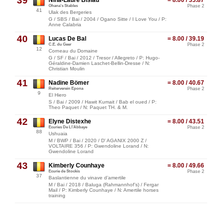
39
Nina-Laure Bisiau
= 8.00 / 35.87
Ohana's Stables
Phase 2
41
Ulak des Bergeries
G / SBS / Bai / 2004 / Ogano Sitte / I Love You / P:
Anne Calabria
40
Lucas De Bal
= 8.00 / 39.19
C.E. du Geer
Phase 2
12
Corneau du Domaine
G / SF / Bai / 2012 / Tresor / Allegreto / P: Hugo-
Géraldine-Damien Laschet-Bellin-Dresse / N:
Christian Moulin
41
Nadine Bömer
= 8.00 / 40.67
Reiterverein Epona
Phase 2
9
El Hiero
S / Bai / 2009 / Hawit Kumait / Bab el oued / P:
Theo Paquet / N: Paquet TH. & M.
42
Elyne Distexhe
= 8.00 / 43.51
Ecuries De L\'Abbaye
Phase 2
88
Ushuaia
M / BWP / Bai / 2020 / D' AGANIX 2000 Z /
VOLTAIRE 356 / P: Gwendoline Lorand / N:
Gwendoline Lorand
43
Kimberly Counhaye
= 8.00 / 49.66
Ecurie de Stockis
Phase 2
37
Baslantienne du vinave d’amertile
M / Bai / 2018 / Baluga (Rahmannhof’s) / Fergar
Mail / P: Kimberly Counhaye / N: Amertile horses
training