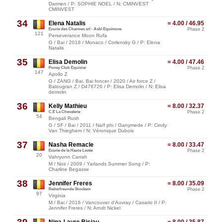
Darmen / P: SOPHIE NOEL / N: CMINVEST
CMINVEST
34
Elena Natalis
= 4.00 / 46.95
Ecurie des Charmes srl - Asbl Equimove
Phase 2
121
Perseverance Moon Rufa
G / Bai / 2018 / Monaco / Corlensky G / P: Elena
Natalis
35
Elisa Demolin
= 4.00 / 47.46
Poney Club Equistar
Phase 2
147
Apollo Z
G / ZANG / Bai, Bai foncer / 2020 / Air force Z /
Balougran Z / D476726 / P: Elisa Demolin / N: Elisa
demolin
36
Kelly Mathieu
= 8.00 / 32.37
C.E La Chevalerie
Phase 2
54
Bengali Rush
G / SF / Bai / 2011 / Naïf phi / Ganymede / P: Cindy
Van Thieghem / N: Véronique Dubois
37
Nasha Remacle
= 8.00 / 33.47
Ecurie de la Haute Levée
Phase 2
20
Vahryonn Carrah
M / Noir / 2009 / Yarlands Summer Song / P:
Charline Begasse
38
Jennifer Freres
= 8.00 / 35.09
Reiterfreunde Stockem
Phase 2
97
Virginia
M / Bai / 2016 / Vancouver d'Auvray / Casario II / P:
Jennifer Freres / N: Arndt Nickel