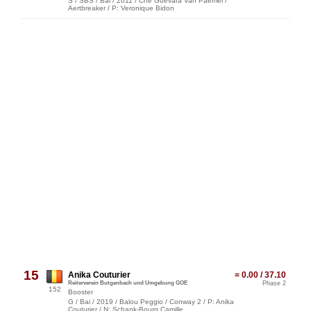
S / SBS / Bai / 2011 / Che Guevara Van Paemel /
Aertbreaker / P: Veronique Bidon
15
Anika Couturier
= 0.00 / 37.10
Reiterverein Butgenbach und Umgebung GOE
Phase 2
152
Booster
G / Bai / 2019 / Balou Peggio / Conway 2 / P: Anika
Couturier / N: Schank-Bourg Camille