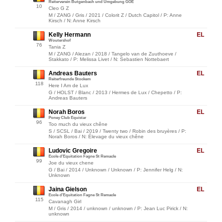
Reiterverein Butgenbach und Umgebung GOE
10
Cleo G Z
M / ZANG / Gris / 2021 / Colorit Z / Dutch Capitol / P: Anne
Kirsch / N: Anne Kirsch
Kelly Hermann
EL
Woutershof
76
Tania Z
M / ZANG / Alezan / 2018 / Tangelo van de Zuuthoeve /
Stakkato / P: Melissa Livet / N: Sebastien Nottebaert
Andreas Bauters
EL
Reiterfreunde Stockem
118
Here I Am de Lux
G / HOLST / Blanc / 2013 / Hermes de Lux / Chepetto / P:
Andreas Bauters
Norah Boros
EL
Poney Club Equistar
96
Too much du vieux chêne
S / SCSL / Bai / 2019 / Twenty two / Robin des bruyères / P:
Norah Boros / N: Élevage du vieux chêne
Ludovic Gregoire
EL
Ecole d'Equitation Fagne St Remacle
99
Joe du vieux chene
G / Bai / 2014 / Unknown / Unknown / P: Jennifer Helg / N:
Unknown
Jaina Gielson
EL
Ecole d'Equitation Fagne St Remacle
115
Cavanagh Girl
M / Gris / 2014 / unknown / unknown / P: Jean Luc Pirick / N:
unknown