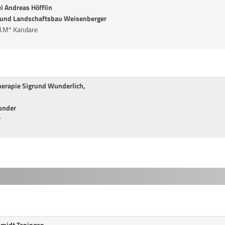
i Andreas Höfflin
 und Landschaftsbau Weisenberger
l.M* Kandare
herapie Sigrund Wunderlich,
under
r