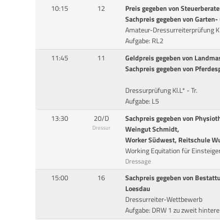
10:15
12
Preis gegeben von Steuerberat
Sachpreis gegeben von Garten-
Amateur-Dressurreiterprüfung Kl
Aufgabe: RL2
11:45
11
Geldpreis gegeben von Landma
Sachpreis gegeben von Pferdes
Dressurprüfung Kl.L* - Tr.
Aufgabe: L5
13:30
20/D
Sachpreis gegeben von Physiot
Dressur
Weingut Schmidt,
Worker Südwest, Reitschule W
Working Equitation für Einsteige
Dressage
15:00
16
Sachpreis gegeben von Bestatt
Loesdau
Dressurreiter-Wettbewerb
Aufgabe: DRW 1 zu zweit hintere