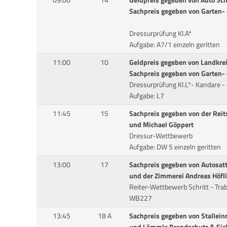
09:00
14
Geldpreis gegeben von Auto Sc
Sachpreis gegeben von Garten-
Dressurprüfung Kl.A*
Aufgabe: A7/1 einzeln geritten
11:00
10
Geldpreis gegeben von Landkr
Sachpreis gegeben von Garten-
Dressurprüfung Kl.L*- Kandare -
Aufgabe: L7
11:45
15
Sachpreis gegeben von der Reits
und Michael Göppert
Dressur-Wettbewerb
Aufgabe: DW 5 einzeln geritten
13:00
17
Sachpreis gegeben von Autosatt
und der Zimmerei Andreas Höfl
Reiter-Wettbewerb Schritt - Tra
WB227
13:45
18 A
Sachpreis gegeben von Stallein