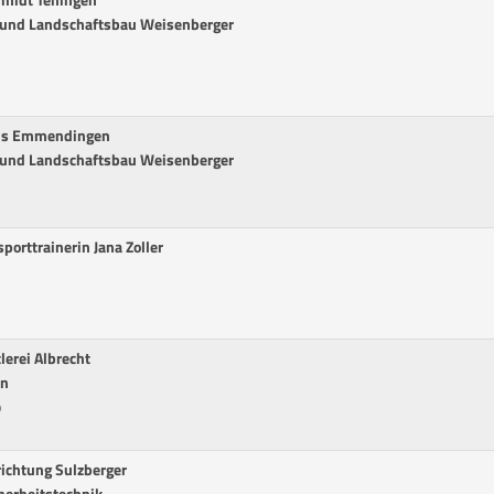
hmidt Teningen
 und Landschaftsbau Weisenberger
eis Emmendingen
 und Landschaftsbau Weisenberger
porttrainerin Jana Zoller
lerei Albrecht
in
b
richtung Sulzberger