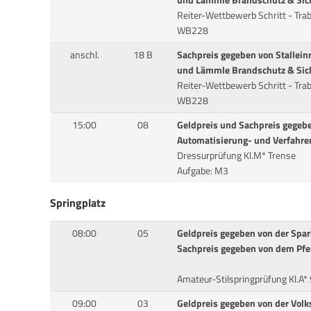
und Lämmle Brandschutz & Sich
Reiter-Wettbewerb Schritt - Trab
WB228
anschl.
18 B
Sachpreis gegeben von Stallein
und Lämmle Brandschutz & Sich
Reiter-Wettbewerb Schritt - Trab
WB228
15:00
08
Geldpreis und Sachpreis gegeb
Automatisierung- und Verfahre
Dressurprüfung Kl.M* Trense
Aufgabe: M3
Springplatz
08:00
05
Geldpreis gegeben von der Spa
Sachpreis gegeben von dem Pf
Amateur-Stilspringprüfung Kl.A
09:00
03
Geldpreis gegeben von der Vol