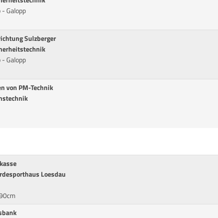
erheitstechnik
 - Galopp
richtung Sulzberger
erheitstechnik
 - Galopp
en von PM-Technik
nstechnik
rkasse
erdesporthaus Loesdau
* 90cm
ksbank