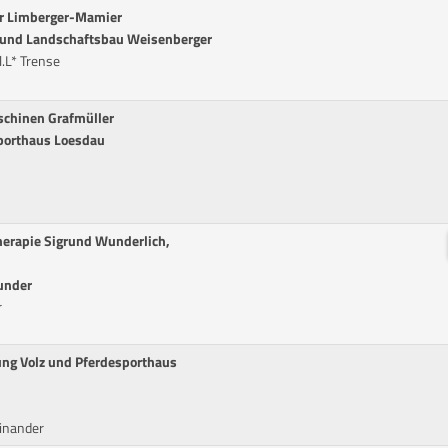
er Limberger-Mamier
 und Landschaftsbau Weisenberger
.L* Trense
schinen Grafmüller
porthaus Loesdau
herapie Sigrund Wunderlich,
under
r
ung Volz und Pferdesporthaus
inander