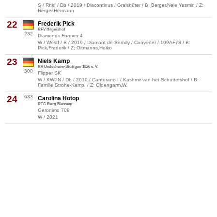
S / Rhld / Db / 2019 / Diacontinus / Gralshüter / B: Berger,Nele Yasmin / Z:
Berger,Hermann
22
Frederik Pick
RFV Hilgershof
232
Diamonds Forever 4
W / Westf / B / 2019 / Diamant de Semilly / Converter / 109AF78 / B:
Pick,Frederik / Z: Oltmanns,Heiko
23
Niels Kamp
RV Uedesheim-Stüttgen 1926 e. V.
300
Flipper SK
W / KWPN / Db / 2010 / Canturano I / Kashmir van het Schuttershof / B:
Familie Strohe-Kamp, / Z: Oldengarm,W.
24
633
Carolina Hotop
RTG Burg Blessem
Geronimo 709
W / 2021