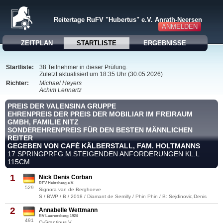
Reitertage RuFV "Hubertus" e.V. Anrath-Neersen
ANMELDEN
ZEITPLAN
STARTLISTE
ERGEBNISSE
Startliste:
38 Teilnehmer in dieser Prüfung.
Zuletzt aktualisiert um 18:35 Uhr (30.05.2026)
Richter:
Michael Heyers
Achim Lennartz
PREIS DER VALENSINA GRUPPE
EHRENPREIS DER PREIS DER MOBILIAR IM FREIRAUM
GMBH, FAMILIE NITZ
SONDEREHRENPREIS FÜR DEN BESTEN MÄNNLICHEN
REITER
GEGEBEN VON CAFÈ KÄLBERSTALL, FAM. HOLTMANNS
17 SPRINGPRFG.M.STEIGENDEN ANFORDERUNGEN KL.L
115CM
1
Nick Denis Corban
RFV Heinsberg e.V.
529
Signora van de Berghoeve
S / BWP / B / 2018 / Diamant de Semilly / Phin Phin / B: Sejdinovic,Denis
2
Annabelle Wettmann
RV Laurensberg 1924
491
Q-Grantinus V