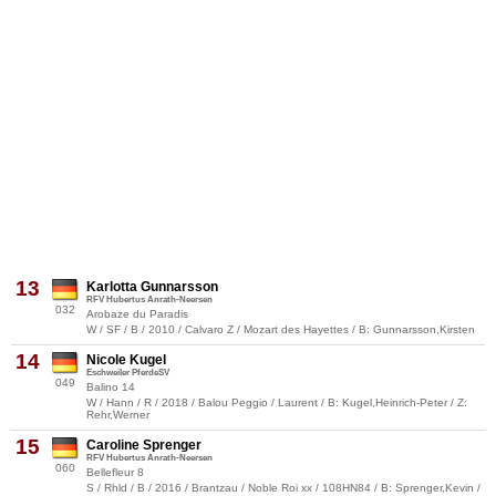
13
Karlotta Gunnarsson
RFV Hubertus Anrath-Neersen
032
Arobaze du Paradis
W / SF / B / 2010 / Calvaro Z / Mozart des Hayettes / B: Gunnarsson,Kirsten
14
Nicole Kugel
Eschweiler PferdeSV
049
Balino 14
W / Hann / R / 2018 / Balou Peggio / Laurent / B: Kugel,Heinrich-Peter / Z:
Rehr,Werner
15
Caroline Sprenger
RFV Hubertus Anrath-Neersen
060
Bellefleur 8
S / Rhld / B / 2016 / Brantzau / Noble Roi xx / 108HN84 / B: Sprenger,Kevin /