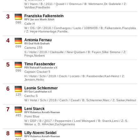
W / Hann / B / 2011 / Quaid I / Grannus / B: Wettmann,Dr. Gabriele / Z:
Vehlber,Friedhelm
3
Franziska Falkenstein
RFV Jan von Werth Jülich
086
Calle H
W / OS / Df / 2018 / Conthargos / Lazio / 108NV06 / B: Falkenstein,Franziska
/ Z: Heye-Hammerlage,Familie,
4
Antonia Fernau
RV Graf Holk Grefrath
099
Carisma 155
S / Holst / 2019 / Clarksville / New Quidam / B: Feyen,Silke Simone / Z:
Frings,Norbert
5
Timo Fassbender
PSV Reitstall Fassbender e.V.
096
Captain Cracker 5
H / Holst / Schi / 2019 / Crack / Locato / B: Fassbender,Karl-Heinz / Z:
Jensen,Heiko
6
Leonie Schlemmer
RV Gut Landfrieden e.V.
125
Catchu S
W / Holst / Schi / 2018 / Catch / Casall / B: Schlemmer,Marc / Z: Sieker,Helmut
7
Leni Starck
RFV Hubertus Anrath-Neersen
485
Point Blue
W / DSP / B / 2017 / Peppermint / Lord Weingard / B: Starck,Leni / Z: S.
Weise u. D. HÃ¤cker,Zuchtgemeins
8
Lilly-Noemi Seidel
RFV Hubertus Anrath-Neersen
507