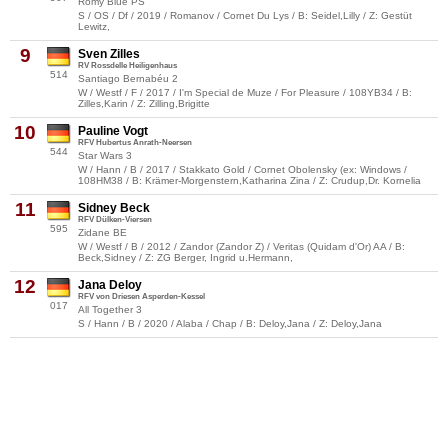
Romy Blue PS
S / OS / Df / 2019 / Romanov / Cornet Du Lys / B: Seidel,Lilly / Z: Gestüt
Lewitz,
9
Sven Zilles
RV Rossdelle Heiligenhaus
514
Santiago Bernabéu 2
W / Westf / F / 2017 / I'm Special de Muze / For Pleasure / 108YB34 / B:
Zilles,Karin / Z: Zilling,Brigitte
10
Pauline Vogt
RFV Hubertus Anrath-Neersen
544
Star Wars 3
W / Hann / B / 2017 / Stakkato Gold / Cornet Obolensky (ex: Windows /
108HM38 / B: Krämer-Morgenstern,Katharina Zina / Z: Crudup,Dr. Kornelia
11
Sidney Beck
RFV Dülken-Viersen
595
Zidane BE
W / Westf / B / 2012 / Zandor (Zandor Z) / Veritas (Quidam d'Or) AA / B:
Beck,Sidney / Z: ZG Berger, Ingrid u.Hermann,
12
Jana Deloy
RFV von Driesen Asperden-Kessel
017
All Together 3
S / Hann / B / 2020 / Alaba / Chap / B: Deloy,Jana / Z: Deloy,Jana