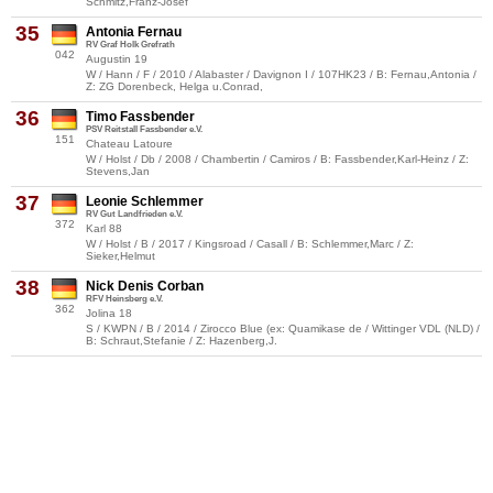
Schmitz,Franz-Josef
35
Antonia Fernau
RV Graf Holk Grefrath
042
Augustin 19
W / Hann / F / 2010 / Alabaster / Davignon I / 107HK23 / B: Fernau,Antonia /
Z: ZG Dorenbeck, Helga u.Conrad,
36
Timo Fassbender
PSV Reitstall Fassbender e.V.
151
Chateau Latoure
W / Holst / Db / 2008 / Chambertin / Camiros / B: Fassbender,Karl-Heinz / Z:
Stevens,Jan
37
Leonie Schlemmer
RV Gut Landfrieden e.V.
372
Karl 88
W / Holst / B / 2017 / Kingsroad / Casall / B: Schlemmer,Marc / Z:
Sieker,Helmut
38
Nick Denis Corban
RFV Heinsberg e.V.
362
Jolina 18
S / KWPN / B / 2014 / Zirocco Blue (ex: Quamikase de / Wittinger VDL (NLD) /
B: Schraut,Stefanie / Z: Hazenberg,J.