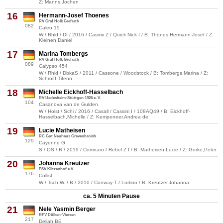
Z: Manns,Jochen
16
Hermann-Josef Thoenes
RV Graf Holk Grefrath
082
Caleo 15
W / Rhld / Df / 2016 / Casmir Z / Quick Nick I / B: Thönes,Hermann-Josef / Z:
Kleinen,Daniel
17
Marina Tombergs
RV Graf Holk Grefrath
089
Calypso 454
W / Rhld / DbkaS / 2011 / Cassone / Woodstock / B: Tombergs,Marina / Z:
Schroiff,Tifenn
18
Michelle Eickhoff-Hasselbach
RV Uedesheim-Stüttgen 1926 e. V.
104
Casanova van de Gulden
W / Holst / Schi / 2016 / Casall / Cassini I / 108AQ49 / B: Eickhoff-
Hasselbach,Michelle / Z: Kempeneer,Andrea de
19
Lucie Matheisen
RC Gut Neuhaus Grevenbroich
129
Cayenne G
S / OS / R / 2019 / Corrinaro / Rebel Z I / B: Matheisen,Lucie / Z: Gorke,Peter
20
Johanna Kreutzer
PSV Klitzenhof e.V.
176
Collist
W / Tsch.W. / B / 2010 / Conway-T / Lortino / B: Kreutzer,Johanna
ca. 5 Minuten Pause
21
Nele Yasmin Berger
RFV Dülken-Viersen
217
Deliah BE