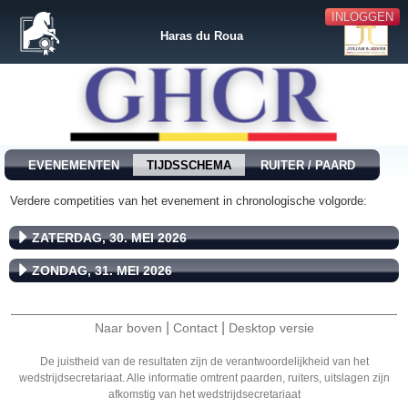
INLOGGEN
Haras du Roua
EVENEMENTEN
TIJDSSCHEMA
RUITER / PAARD
Verdere competities van het evenement in chronologische volgorde:
ZATERDAG, 30. MEI 2026
ZONDAG, 31. MEI 2026
|
|
Naar boven
Contact
Desktop versie
De juistheid van de resultaten zijn de verantwoordelijkheid van het
wedstrijdsecretariaat. Alle informatie omtrent paarden, ruiters, uitslagen zijn
afkomstig van het wedstrijdsecretariaat