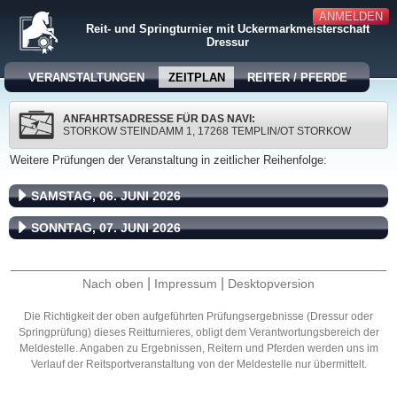
ANMELDEN
Reit- und Springturnier mit Uckermarkmeisterschaft
Dressur
VERANSTALTUNGEN
ZEITPLAN
REITER / PFERDE
ANFAHRTSADRESSE FÜR DAS NAVI:
STORKOW STEINDAMM 1, 17268 TEMPLIN/OT STORKOW
Weitere Prüfungen der Veranstaltung in zeitlicher Reihenfolge:
SAMSTAG, 06. JUNI 2026
SONNTAG, 07. JUNI 2026
|
|
Nach oben
Impressum
Desktopversion
Die Richtigkeit der oben aufgeführten Prüfungsergebnisse (Dressur oder
Springprüfung) dieses Reitturnieres, obligt dem Verantwortungsbereich der
Meldestelle. Angaben zu Ergebnissen, Reitern und Pferden werden uns im
Verlauf der Reitsportveranstaltung von der Meldestelle nur übermittelt.