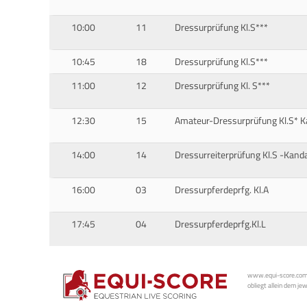
10:00
11
Dressurprüfung Kl.S***
10:45
18
Dressurprüfung Kl.S***
11:00
12
Dressurprüfung Kl. S***
12:30
15
Amateur-Dressurprüfung Kl.S* K
14:00
14
Dressurreiterprüfung Kl.S -Kand
16:00
03
Dressurpferdeprfg. Kl.A
17:45
04
Dressurpferdeprfg.Kl.L
www.equi-score.com i
obliegt allein dem je