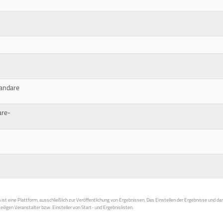
andare
are-
st eine Plattform, ausschließlich zur Veröffentlichung von Ergebnissen. Das Einstellen der Ergebnisse und da
weiligen Veranstalter bzw. Einsteller von Start- und Ergebnislisten.