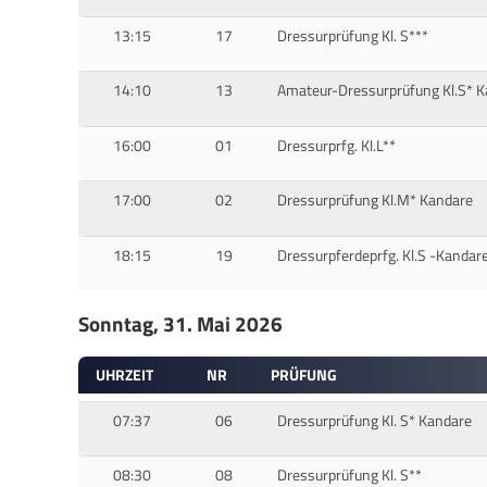
13:15
17
Dressurprüfung Kl. S***
14:10
13
Amateur-Dressurprüfung Kl.S* K
16:00
01
Dressurprfg. Kl.L**
17:00
02
Dressurprüfung Kl.M* Kandare
18:15
19
Dressurpferdeprfg. Kl.S -Kandar
Sonntag, 31. Mai 2026
UHRZEIT
NR
PRÜFUNG
07:37
06
Dressurprüfung Kl. S* Kandare
08:30
08
Dressurprüfung Kl. S**