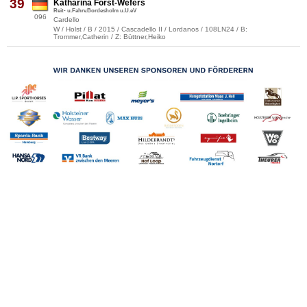
39
Katharina Först-Wefers
Reit- u.Fahrv.Bordesholm u.U.eV
096
Cardello
W / Holst / B / 2015 / Cascadello II / Lordanos / 108LN24 / B:
Trommer,Catherin / Z: Büttner,Heiko