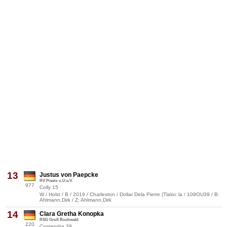
13
Justus von Paepcke
RV Preetz u.U.e.V.
977
Colly 15
W / Holst / B / 2019 / Charleston / Dollar Dela Pierre (Tlaloc la / 109OU39 / B:
Ahlmann,Dirk / Z: Ahlmann,Dirk
14
Clara Gretha Konopka
RSG Groß Buchwald
220
Contendra 39