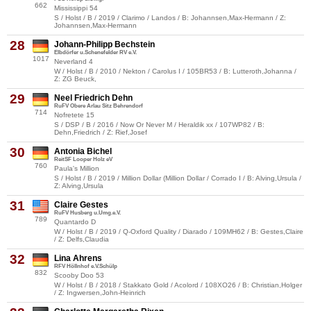
662
Mississippi 54
S / Holst / B / 2019 / Clarimo / Landos / B: Johannsen,Max-Hermann / Z:
Johannsen,Max-Hermann
28
Johann-Philipp Bechstein
Elbdörfer u.Schenefelder RV e.V.
1017
Neverland 4
W / Holst / B / 2010 / Nekton / Carolus I / 105BR53 / B: Lutteroth,Johanna /
Z: ZG Beuck,
29
Neel Friedrich Dehn
RuFV Obere Arlau Sitz Behrendorf
714
Nofretete 15
S / DSP / B / 2016 / Now Or Never M / Heraldik xx / 107WP82 / B:
Dehn,Friedrich / Z: Rief,Josef
30
Antonia Bichel
ReitSF Looper Holz eV
760
Paula's Million
S / Holst / B / 2019 / Million Dollar (Million Dollar / Corrado I / B: Alving,Ursula /
Z: Alving,Ursula
31
Claire Gestes
RuFV Husberg u.Umg.e.V.
789
Quantardo D
W / Holst / B / 2019 / Q-Oxford Quality / Diarado / 109MH62 / B: Gestes,Claire
/ Z: Delfs,Claudia
32
Lina Ahrens
RFV Höllnhof e.V.Schülp
832
Scooby Doo 53
W / Holst / B / 2018 / Stakkato Gold / Acolord / 108XO26 / B: Christian,Holger
/ Z: Ingwersen,John-Heinrich