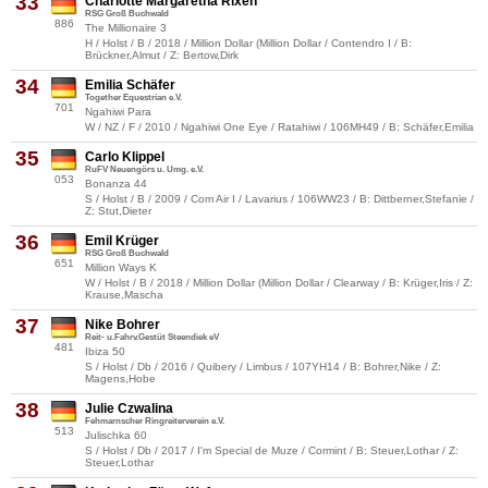
33
Charlotte Margaretha Rixen
RSG Groß Buchwald
886
The Millionaire 3
H / Holst / B / 2018 / Million Dollar (Million Dollar / Contendro I / B:
Brückner,Almut / Z: Bertow,Dirk
34
Emilia Schäfer
Together Equestrian e.V.
701
Ngahiwi Para
W / NZ / F / 2010 / Ngahiwi One Eye / Ratahiwi / 106MH49 / B: Schäfer,Emilia
35
Carlo Klippel
RuFV Neuengörs u. Umg. e.V.
053
Bonanza 44
S / Holst / B / 2009 / Com Air I / Lavarius / 106WW23 / B: Dittberner,Stefanie /
Z: Stut,Dieter
36
Emil Krüger
RSG Groß Buchwald
651
Million Ways K
W / Holst / B / 2018 / Million Dollar (Million Dollar / Clearway / B: Krüger,Iris / Z:
Krause,Mascha
37
Nike Bohrer
Reit- u.Fahrv.Gestüt Steendiek eV
481
Ibiza 50
S / Holst / Db / 2016 / Quibery / Limbus / 107YH14 / B: Bohrer,Nike / Z:
Magens,Hobe
38
Julie Czwalina
Fehmarnscher Ringreiterverein e.V.
513
Julischka 60
S / Holst / Db / 2017 / I'm Special de Muze / Cormint / B: Steuer,Lothar / Z:
Steuer,Lothar