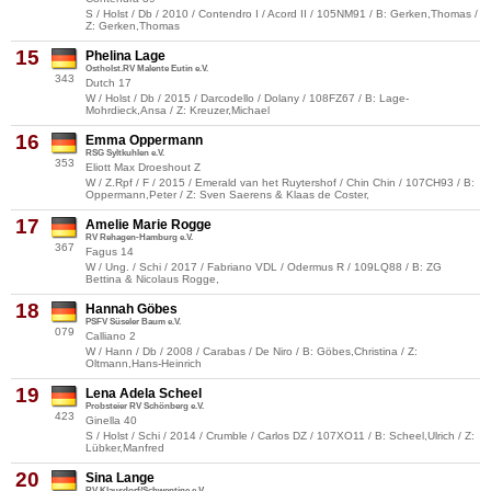
S / Holst / Db / 2010 / Contendro I / Acord II / 105NM91 / B: Gerken,Thomas /
Z: Gerken,Thomas
15
Phelina Lage
Ostholst.RV Malente Eutin e.V.
343
Dutch 17
W / Holst / Db / 2015 / Darcodello / Dolany / 108FZ67 / B: Lage-
Mohrdieck,Ansa / Z: Kreuzer,Michael
16
Emma Oppermann
RSG Syltkuhlen e.V.
353
Eliott Max Droeshout Z
W / Z.Rpf / F / 2015 / Emerald van het Ruytershof / Chin Chin / 107CH93 / B:
Oppermann,Peter / Z: Sven Saerens & Klaas de Coster,
17
Amelie Marie Rogge
RV Rehagen-Hamburg e.V.
367
Fagus 14
W / Ung. / Schi / 2017 / Fabriano VDL / Odermus R / 109LQ88 / B: ZG
Bettina & Nicolaus Rogge,
18
Hannah Göbes
PSFV Süseler Baum e.V.
079
Calliano 2
W / Hann / Db / 2008 / Carabas / De Niro / B: Göbes,Christina / Z:
Oltmann,Hans-Heinrich
19
Lena Adela Scheel
Probsteier RV Schönberg e.V.
423
Ginella 40
S / Holst / Schi / 2014 / Crumble / Carlos DZ / 107XO11 / B: Scheel,Ulrich / Z:
Lübker,Manfred
20
Sina Lange
RV Klausdorf/Schwentine e.V.