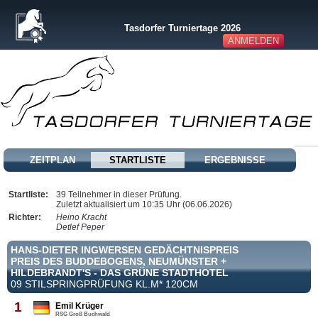
Tasdorfer Turniertage 2026
ANMELDEN
ZEITPLAN
STARTLISTE
ERGEBNISSE
Startliste:
39 Teilnehmer in dieser Prüfung.
Zuletzt aktualisiert um 10:35 Uhr (06.06.2026)
Richter:
Heino Kracht
Detlef Peper
HANS-DIETER INGWERSEN GEDÄCHTNISPREIS
PREIS DES BUDDEBOGENS, NEUMÜNSTER +
HILDEBRANDT'S - DAS GRÜNE STADTHOTEL
09 STILSPRINGPRÜFUNG KL.M* 120CM
1
Emil Krüger
RSG Groß Buchwald