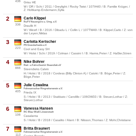
436
Grisu HE
W / DR / Schi / 2011 / Greylight / Rocky Twist / 107IH40 / B: Familie Krüger, /
Z: Holtkamp-Endemann,Sylla
2
Carlo Klippel
RuFV Neuengörs u. Umg. e.V.
336
Draulik H
W / Westf / B / 2016 / Dibadu L / Collin L / 107TW49 / B: Klippel,Carlo / Z: von
der Leyen,Niklas
3
Carlotta Kertscher
PS Granderheide e.V.
223
Cool and Easy SH
W / Holst / Schi / 2019 / Colman / Cassini I / B: Harms,Peter / Z: Haßler,Sören
4
Nike Bohrer
Reit- u.Fahrv.Gestüt Steendiek eV
866
Steendieks Calvin
H / Holst / B / 2018 / Cordess (Billy Clinton A) / Catoki / B: Böge,Peter / Z:
Böge,Peter
5
Julie Czwalina
Fehmarnscher Ringreiterverein e.V.
405
Frieda IX
S / Holst / B / 2013 / Stakkato / Candillo / 106OW33 / B: Steuer,Lothar / Z:
Steuer,Lothar
6
Vanessa Hansen
RC Blau-Weiß Löwenstedt
106
Casalanta
S / Holst / B / 2018 / Casalito / Alant / B: Nilsson,Thomas / Z: Mohr,Christiane
7
Britta Braunert
Fehmarnscher Ringreiterverein e.V.
113
Casino Brandy