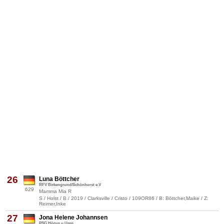
26
Luna Böttcher
RFV Birkengrund/Schönhorst e.V
629
Mamma Mia R
S / Holst / B / 2019 / Clarksville / Cristo / 109OR86 / B: Böttcher,Maike / Z:
Reimer,Inke
27
Jona Helene Johannsen
PSG Hörup u.Umg.