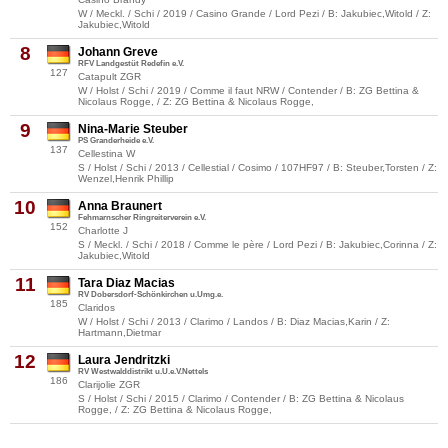
W / Meckl. / Schi / 2019 / Casino Grande / Lord Pezi / B: Jakubiec,Witold / Z:
Jakubiec,Witold
8
Johann Greve
RFV Landgestüt Redefin e.V.
127
Catapult ZGR
W / Holst / Schi / 2019 / Comme il faut NRW / Contender / B: ZG Bettina &
Nicolaus Rogge, / Z: ZG Bettina & Nicolaus Rogge,
9
Nina-Marie Steuber
PS Granderheide e.V.
137
Cellestina W
S / Holst / Schi / 2013 / Cellestial / Cosimo / 107HF97 / B: Steuber,Torsten / Z:
Wenzel,Henrik Phillip
10
Anna Braunert
Fehmarnscher Ringreiterverein e.V.
152
Charlotte J
S / Meckl. / Schi / 2018 / Comme le père / Lord Pezi / B: Jakubiec,Corinna / Z:
Jakubiec,Witold
11
Tara Diaz Macias
RV Dobersdorf-Schönkirchen u.Umg.e.
185
Claridos
W / Holst / Schi / 2013 / Clarimo / Landos / B: Diaz Macias,Karin / Z:
Hartmann,Dietmar
12
Laura Jendritzki
RV Westwalddistrikt u.U.e.V.Nettels
186
Clarijolie ZGR
S / Holst / Schi / 2015 / Clarimo / Contender / B: ZG Bettina & Nicolaus
Rogge, / Z: ZG Bettina & Nicolaus Rogge,