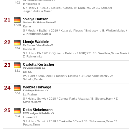
492
Innocence 5
S / Holst / F / 2016 / Dinken / Casall / B: Kölln,Iris / Z: ZG Schlüter,
Jürgen,Anke u.Maren,
21
Svenja Hansen
Ostholst.RV Malente Eutin e.V.
1060
Kamé
S / Meckl. / BwSch / 2019 / Karat du Plessis / Embassy I / B: Winkler,Marius /
Z: Kreutzfeldt,Carola
22
Lientje Waidlein
RV Rossee-Eckernförde e.V.
554
Koralie 8
S / Holst / Db / 2017 / Quiran / Betel xx / 108QX21 / B: Waidlein,Nicole Maria /
Z: Reimer,Inke
23
Carlotta Kertscher
PS Granderheide e.V.
321
Dix SC
W / Holst / Schi / 2018 / Diamar / Clarimo / B: Leonhardt,Moritz / Z:
Schultz,Carsten
24
Wiebke Horwege
Kehdinger Reitclub e.V.
564
La Praliné
S / Holst / Schwb / 2018 / Central Park / Alcatraz / B: Sievers,Harm / Z:
Sievers,Harm
25
Reka Sickelmann
RFV Landgestüt Redefin e.V.
604
Lorana 21
S / Holst / Schwb / 2018 / Clarksville / Casall / B: Sickelmann,Reka / Z:
Peters,Timm