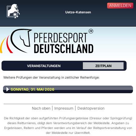
ANMELDEN
Uetze-Katensen
VERANSTALTUNGEN
ZEITPLAN
Weitere Prüfungen der Veranstaltung in zeitlicher Reihenfolge:
SONNTAG, 31. MAI 2026
|
|
Nach oben
Impressum
Desktopversion
Die Richtigkeit der oben aufgeführten Prüfungsergebnisse (Dressur oder Springprüfung)
dieses Reitturnieres, obligt dem Verantwortungsbereich der Meldestelle. Angaben zu
Ergebnissen, Reitern und Pferden werden uns im Verlauf der Reitsportveranstaltung von
der Meldestelle nur übermittelt.