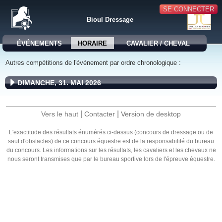
SE CONNECTER
Bioul Dressage
ÉVÉNEMENTS
HORAIRE
CAVALIER / CHEVAL
Autres compétitions de l'événement par ordre chronologique :
DIMANCHE, 31. MAI 2026
|
|
Vers le haut
Contacter
Version de desktop
L'exactitude des résultats énumérés ci-dessus (concours de dressage ou de
saut d'obstacles) de ce concours équestre est de la responsabilité du bureau
du concours. Les informations sur les résultats, les cavaliers et les chevaux ne
nous seront transmises que par le bureau sportive lors de l'épreuve équestre.