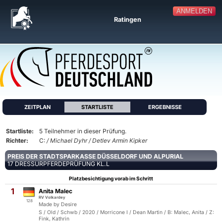
ANMELDEN
Ratingen
ZEITPLAN
STARTLISTE
ERGEBNISSE
Startliste:
5 Teilnehmer in dieser Prüfung.
Richter:
C:
/ Michael Dyhr / Detlev Armin Kipker
PREIS DER STADTSPARKASSE DÜSSELDORF UND ALPURIAL
17 DRESSURPFERDEPRÜFUNG KL.L
Platzbesichtigung vorab im Schritt
1
Anita Malec
RV Volkardey
128
Made by Desire
S / Old / Schwb / 2020 / Morricone I / Dean Martin / B: Malec, Anita / Z:
Fink, Kathrin