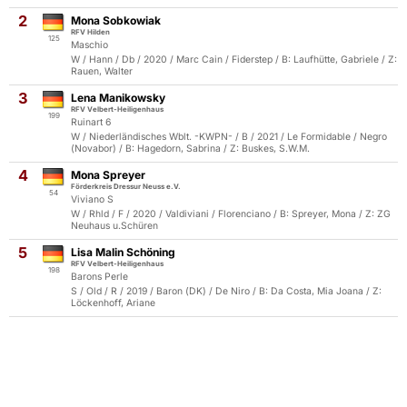
2
Mona Sobkowiak
RFV Hilden
125
Maschio
W / Hann / Db / 2020 / Marc Cain / Fiderstep / B: Laufhütte, Gabriele / Z:
Rauen, Walter
3
Lena Manikowsky
RFV Velbert-Heiligenhaus
199
Ruinart 6
W / Niederländisches Wblt. -KWPN- / B / 2021 / Le Formidable / Negro
(Novabor) / B: Hagedorn, Sabrina / Z: Buskes, S.W.M.
4
Mona Spreyer
Förderkreis Dressur Neuss e.V.
54
Viviano S
W / Rhld / F / 2020 / Valdiviani / Florenciano / B: Spreyer, Mona / Z: ZG
Neuhaus u.Schüren
5
Lisa Malin Schöning
RFV Velbert-Heiligenhaus
198
Barons Perle
S / Old / R / 2019 / Baron (DK) / De Niro / B: Da Costa, Mia Joana / Z:
Löckenhoff, Ariane