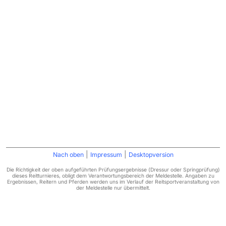
|
|
Nach oben
Impressum
Desktopversion
Die Richtigkeit der oben aufgeführten Prüfungsergebnisse (Dressur oder Springprüfung)
dieses Reitturnieres, obligt dem Verantwortungsbereich der Meldestelle. Angaben zu
Ergebnissen, Reitern und Pferden werden uns im Verlauf der Reitsportveranstaltung von
der Meldestelle nur übermittelt.