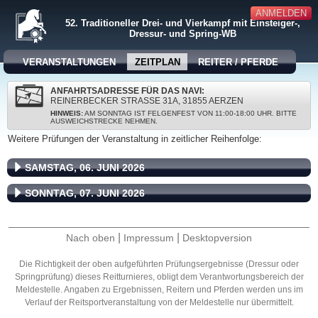
ANMELDEN
52. Traditioneller Drei- und Vierkampf mit Einsteiger-,
Dressur- und Spring-WB
VERANSTALTUNGEN
ZEITPLAN
REITER / PFERDE
ANFAHRTSADRESSE FÜR DAS NAVI:
REINERBECKER STRASSE 31A, 31855 AERZEN
HINWEIS:
AM SONNTAG IST FELGENFEST VON 11:00-18:00 UHR. BITTE
AUSWEICHSTRECKE NEHMEN.
Weitere Prüfungen der Veranstaltung in zeitlicher Reihenfolge:
SAMSTAG, 06. JUNI 2026
SONNTAG, 07. JUNI 2026
|
|
Nach oben
Impressum
Desktopversion
Die Richtigkeit der oben aufgeführten Prüfungsergebnisse (Dressur oder
Springprüfung) dieses Reitturnieres, obligt dem Verantwortungsbereich der
Meldestelle. Angaben zu Ergebnissen, Reitern und Pferden werden uns im
Verlauf der Reitsportveranstaltung von der Meldestelle nur übermittelt.