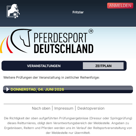
ANMELDEN
Fritzlar
VERANSTALTUNGEN
ZEITPLAN
Weitere Prüfungen der Veranstaltung in zeitlicher Reihenfolge:
DONNERSTAG, 04. JUNI 2026
|
|
Nach oben
Impressum
Desktopversion
Die Richtigkeit der oben aufgeführten Prüfungsergebnisse (Dressur oder Springprüfung)
dieses Reitturnieres, obligt dem Verantwortungsbereich der Meldestelle. Angaben zu
Ergebnissen, Reitern und Pferden werden uns im Verlauf der Reitsportveranstaltung von
der Meldestelle nur übermittelt.