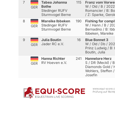
7
Tabea Johanna
115
Franz vom Vorwe
Bothe
W / Old / B / 2022 
GER
Stedinger RUFV
Romancier
/ B: B
Sturmvogel Berne
/ Z: Sparke, Gerol
8
Mareike Ibbeken
190
Fishing for comp
Stedinger RUFV
W / Hann / B / 20
GER
Sturmvogel Berne
Bernadino
/ B: Ib
Ibbeken, Mareike
9
Julia Boutin
16
Blue Bonnet 3
Jader RC e.V.
W / Old / Db / 20
GER
Prinz Ludwig
/ B: 
Boutin, Julia
Hanna Richter
241
Hannelore Herz
RV Hoeven e.V.
S / DR (Meckl) / B
GER
Diamonds Gold / 
Wohlers, Steffen 
Josefin
www.equi-score.co
Prüfung auf Richtig