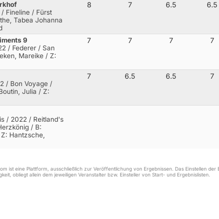
rkhof
8
7
6.5
6.5
/ Fineline / Fürst
othe, Tabea Johanna
d
liments 9
7
7
7
7
22 / Federer / San
beken, Mareike / Z:
7
6.5
6.5
7
22 / Bon Voyage /
Boutin, Julia / Z:
is / 2022 / Reitland's
Herzkönig
/ B:
/ Z: Hantzsche,
m ist eine Plattform, ausschließlich zur Veröffentlichung von Ergebnissen. Das Einstellen de
keit, obliegt allein dem jeweiligen Veranstalter bzw. Einsteller von Start- und Ergebnislisten.