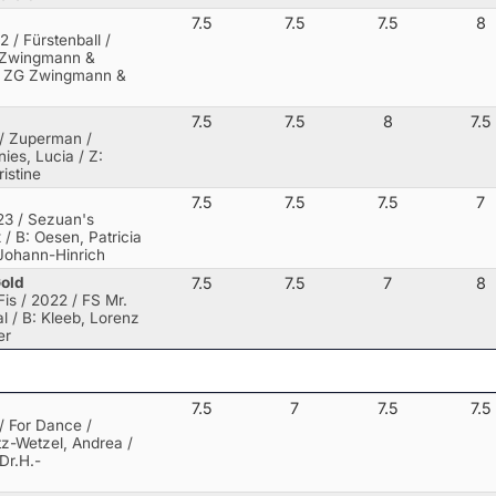
7.5
7.5
7.5
8
2 / Fürstenball /
 Zwingmann &
: ZG Zwingmann &
7.5
7.5
8
7.5
 / Zuperman /
nies, Lucia / Z:
istine
7.5
7.5
7.5
7
23 / Sezuan's
x
/ B: Oesen, Patricia
 Johann-Hinrich
Gold
7.5
7.5
7
8
is / 2022 / FS Mr.
al
/ B: Kleeb, Lorenz
er
7.5
7
7.5
7.5
 / For Dance /
tz-Wetzel, Andrea /
Dr.H.-