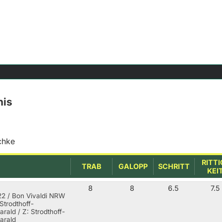
nis
chke
RITTI
TRAB
GALOPP
SCHRITT
KEI
8
8
6.5
7.5
22 / Bon Vivaldi NRW
Strodthoff-
arald / Z: Strodthoff-
arald