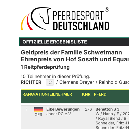
OFFIZIELLE ERGEBNISLISTE
Geldpreis der Familie Schwetmann
Ehrenpreis von Hof Sosath und Equa
1 Reitpferdeprüfung
10 Teilnehmer in dieser Prüfung.
RICHTER
/ Clemens Dreyer / Reinhold Gus
C
RANG
NATION
TEILNEHMER
KNR
PFERD
1
Eike Bewerungen
276
Benetton S 3
Jader RC e.V.
W / Hann / F / 20
GER
/ Royal Blend
/ B: 
Schneider, Fritz-H
Schneider, Fritz-H