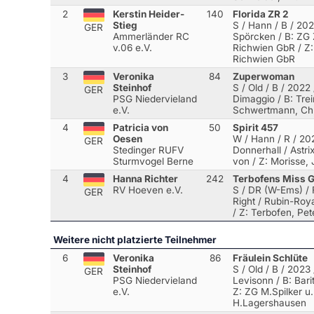
2
Kerstin Heider-
140
Florida ZR 2
Stieg
S / Hann / B / 202
GER
Ammerländer RC
Spörcken
/ B: ZG
v.06 e.V.
Richwien GbR / Z
Richwien GbR
3
Veronika
84
Zuperwoman
Steinhof
S / Old / B / 2022
GER
PSG Niedervieland
Dimaggio
/ B: Trei
e.V.
Schwertmann, Chr
4
Patricia von
50
Spirit 457
Oesen
W / Hann / R / 20
GER
Stedinger RUFV
Donnerhall / Astri
Sturmvogel Berne
von / Z: Morisse,
4
Hanna Richter
242
Terbofens Miss 
RV Hoeven e.V.
S / DR (W-Ems) / F
GER
Right / Rubin-Roy
/ Z: Terbofen, Pet
Weitere nicht platzierte Teilnehmer
6
Veronika
86
Fräulein Schlüte
Steinhof
S / Old / B / 2023
GER
PSG Niedervieland
Levisonn
/ B: Bari
e.V.
Z: ZG M.Spilker u.
H.Lagershausen