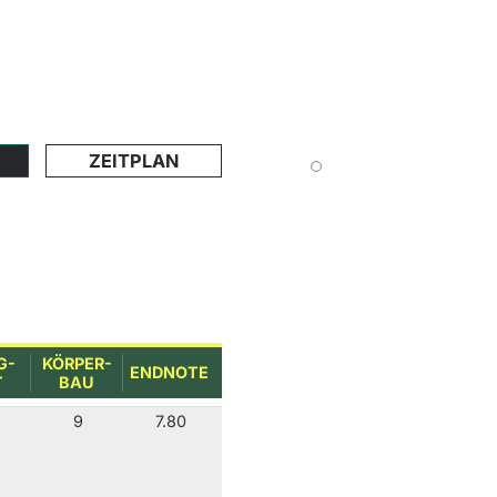
ZEITPLAN
G-
KÖRPER-
ENDNOTE
T
BAU
9
7.80