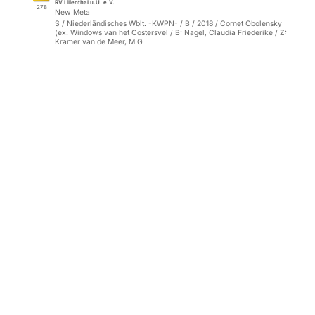
RV Lilienthal u.U. e.V.
278
New Meta
S / Niederländisches Wblt. -KWPN- / B / 2018 / Cornet Obolensky
(ex: Windows van het Costersvel / B: Nagel, Claudia Friederike / Z:
Kramer van de Meer, M G