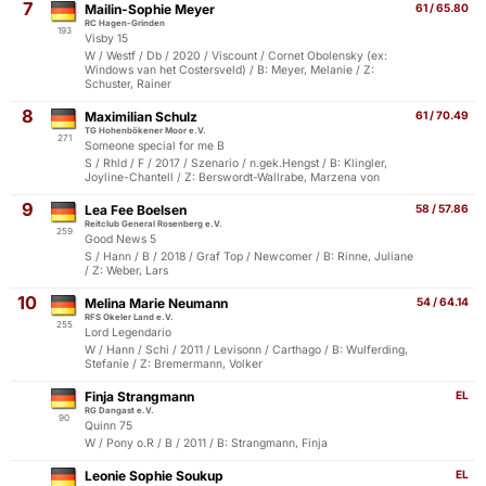
7
Mailin-Sophie Meyer
61 / 65.80
RC Hagen-Grinden
193
Visby 15
W / Westf / Db / 2020 / Viscount / Cornet Obolensky (ex:
Windows van het Costersveld) / B: Meyer, Melanie / Z:
Schuster, Rainer
8
Maximilian Schulz
61 / 70.49
TG Hohenbökener Moor e.V.
271
Someone special for me B
S / Rhld / F / 2017 / Szenario / n.gek.Hengst / B: Klingler,
Joyline-Chantell / Z: Berswordt-Wallrabe, Marzena von
9
Lea Fee Boelsen
58 / 57.86
Reitclub General Rosenberg e.V.
259
Good News 5
S / Hann / B / 2018 / Graf Top / Newcomer / B: Rinne, Juliane
/ Z: Weber, Lars
10
Melina Marie Neumann
54 / 64.14
RFS Okeler Land e.V.
255
Lord Legendario
W / Hann / Schi / 2011 / Levisonn / Carthago / B: Wulferding,
Stefanie / Z: Bremermann, Volker
Finja Strangmann
EL
RG Dangast e.V.
90
Quinn 75
W / Pony o.R / B / 2011 / B: Strangmann, Finja
Leonie Sophie Soukup
EL