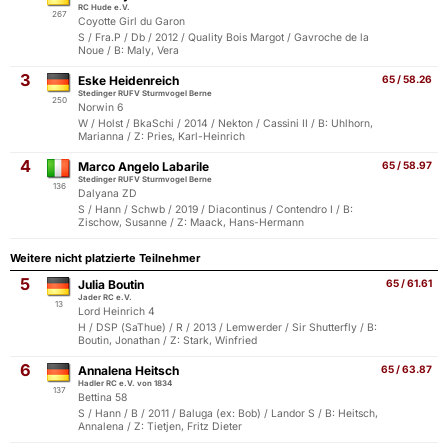
RC Hude e.V.
267
Coyotte Girl du Garon
S / Fra.P / Db / 2012 / Quality Bois Margot / Gavroche de la
Noue / B: Maly, Vera
3
Eske Heidenreich
65 / 58.26
Stedinger RUFV Sturmvogel Berne
250
Norwin 6
W / Holst / BkaSchi / 2014 / Nekton / Cassini II / B: Uhlhorn,
Marianna / Z: Pries, Karl-Heinrich
4
Marco Angelo Labarile
65 / 58.97
Stedinger RUFV Sturmvogel Berne
136
Dalyana ZD
S / Hann / Schwb / 2019 / Diacontinus / Contendro I / B:
Zischow, Susanne / Z: Maack, Hans-Hermann
Weitere nicht platzierte Teilnehmer
5
Julia Boutin
65 / 61.61
Jader RC e.V.
13
Lord Heinrich 4
H / DSP (SaThue) / R / 2013 / Lemwerder / Sir Shutterfly / B:
Boutin, Jonathan / Z: Stark, Winfried
6
Annalena Heitsch
65 / 63.87
Hadler RC e.V. von 1834
137
Bettina 58
S / Hann / B / 2011 / Baluga (ex: Bob) / Landor S / B: Heitsch,
Annalena / Z: Tietjen, Fritz Dieter