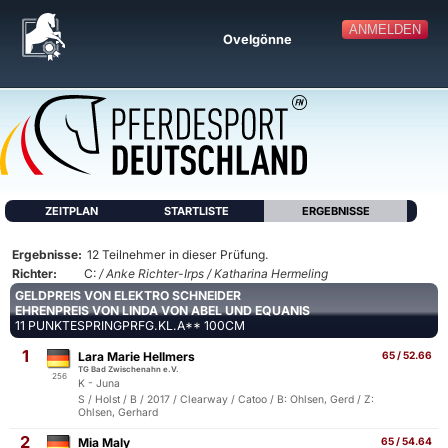
ANMELDEN
Ovelgönne
ZEITPLAN
STARTLISTE
ERGEBNISSE
Ergebnisse:
12 Teilnehmer in dieser Prüfung.
Richter:
C:
/ Anke Richter-Irps / Katharina Hermeling
GELDPREIS VON ELEKTRO SCHNEIDER
EHRENPREIS VON LINDA VON ABEL UND EQUANIS
11 PUNKTESPRINGPRFG.KL.A** 100CM
1
Lara Marie Hellmers
65 / 52.66
TG Bad Zwischenahn e.V.
256
K - Juna
S / Holst / B / 2017 / Clearway / Catoo / B: Ohlsen, Gerd / Z:
Ohlsen, Gerhard
2
Mia Maly
65 / 54.64