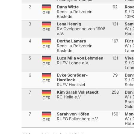
2
Dana Witte
92
Roya
Renn- u.Reitverein
S / 
GER
Rastede
109K
3
Lena Hennig
121
Sam
RV Ovelgoenne von 1908
W / 
GER
e.V.
Henn
4
Dorthe Lamers
167
Fürs
Renn- u.Reitverein
W / O
GER
Rastede
Lame
5
Luca Mila von Lehmden
131
Viva
RUFV Lohne e.V.
S / O
GER
Lehm
6
Evke Schröder-
79
Donn
Hardieck
S / 
GER
RUFV Hooksiel
Schr
7
Kim Sarah Vollstaedt
258
Don 
RC Helle e.V.
W / 
GER
Bran
Gold
7
Sarah von Höfen
150
Mon
RUFG Falkenberg e.V.
W / 
GER
Höfe