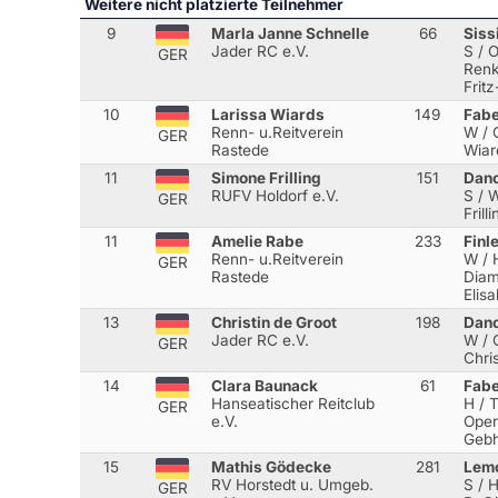
Weitere nicht platzierte Teilnehmer
9
Marla Janne Schnelle
66
Siss
Jader RC e.V.
S / 
GER
Renk
Frit
10
Larissa Wiards
149
Fabe
Renn- u.Reitverein
W / 
GER
Rastede
Wiar
11
Simone Frilling
151
Danc
RUFV Holdorf e.V.
S / 
GER
Frill
11
Amelie Rabe
233
Finl
Renn- u.Reitverein
W / 
GER
Rastede
Dia
Elis
13
Christin de Groot
198
Danc
Jader RC e.V.
W / 
GER
Chri
14
Clara Baunack
61
Fabe
Hanseatischer Reitclub
H / 
GER
e.V.
Oper
Gebh
15
Mathis Gödecke
281
Lemo
RV Horstedt u. Umgeb.
S / 
GER