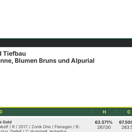
d Tiefbau
nne, Blumen Bruns und Alpurial
D
H
C
k Gold
63.571%
67.5
Westf / R / 2017 / Zonik One / Flanagan
/ B:
267.00
283.
zius, Detlef / Z: Hummelt, Hubertus