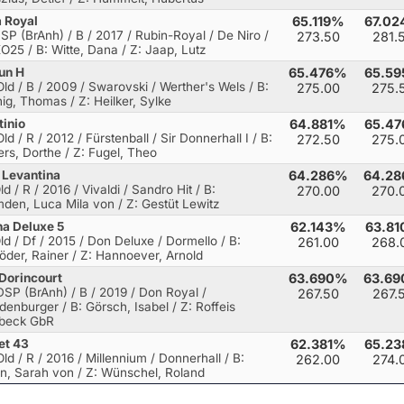
 Royal
65.119%
67.0
DSP (BrAnh) / B / 2017 / Rubin-Royal / De Niro
/
273.50
281.
O25 / B: Witte, Dana / Z: Jaap, Lutz
un H
65.476%
65.5
Old / B / 2009 / Swarovski / Werther's Wels
/ B:
275.00
275.
ig, Thomas / Z: Heilker, Sylke
tinio
64.881%
65.4
ld / R / 2012 / Fürstenball / Sir Donnerhall I
/ B:
272.50
275.
rs, Dorthe / Z: Fugel, Theo
 Levantina
64.286%
64.2
ld / R / 2016 / Vivaldi / Sandro Hit
/ B:
270.00
270.
den, Luca Mila von / Z: Gestüt Lewitz
a Deluxe 5
62.143%
63.8
Old / Df / 2015 / Don Deluxe / Dormello
/ B:
261.00
268.
öder, Rainer / Z: Hannoever, Arnold
Dorincourt
63.690%
63.6
DSP (BrAnh) / B / 2019 / Don Royal /
267.50
267.
denburger
/ B: Görsch, Isabel / Z: Roffeis
beck GbR
et 43
62.381%
65.2
Old / R / 2016 / Millennium / Donnerhall
/ B:
262.00
274.
n, Sarah von / Z: Wünschel, Roland