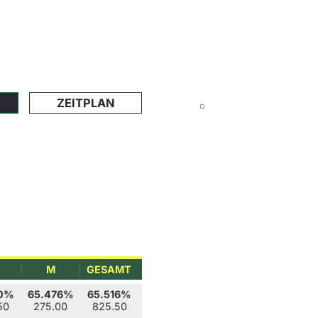
ZEITPLAN
M
GESAMT
00%
65.476%
65.516%
50
275.00
825.50