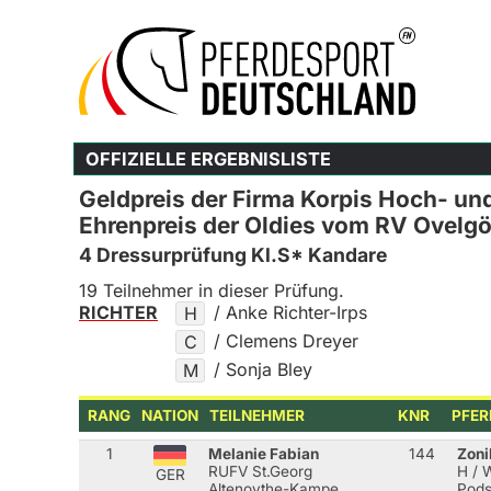
OFFIZIELLE ERGEBNISLISTE
Geldpreis der Firma Korpis Hoch- un
Ehrenpreis der Oldies vom RV Ovelgö
4 Dressurprüfung Kl.S* Kandare
19 Teilnehmer in dieser Prüfung.
RICHTER
/ Anke Richter-Irps
H
/ Clemens Dreyer
C
/ Sonja Bley
M
RANG
NATION
TEILNEHMER
KNR
PFER
1
Melanie Fabian
144
Zoni
RUFV St.Georg
H / 
GER
Altenoythe-Kampe
Pods