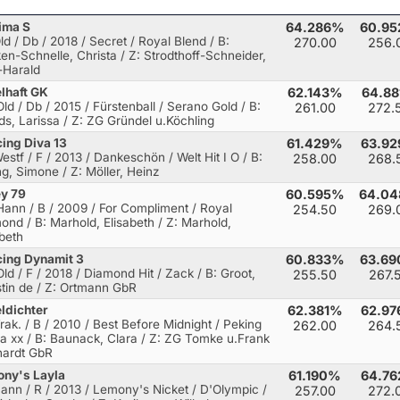
ima S
64.286%
60.9
Old / Db / 2018 / Secret / Royal Blend
/ B:
270.00
256.
en-Schnelle, Christa / Z: Strodthoff-Schneider,
z-Harald
lhaft GK
62.143%
64.8
Old / Db / 2015 / Fürstenball / Serano Gold
/ B:
261.00
272.
ds, Larissa / Z: ZG Gründel u.Köchling
ing Diva 13
61.429%
63.9
Westf / F / 2013 / Dankeschön / Welt Hit I O
/ B:
258.00
268.
ing, Simone / Z: Möller, Heinz
ey 79
60.595%
64.0
Hann / B / 2009 / For Compliment / Royal
254.50
269.
mond
/ B: Marhold, Elisabeth / Z: Marhold,
abeth
ing Dynamit 3
60.833%
63.6
Old / F / 2018 / Diamond Hit / Zack
/ B: Groot,
255.50
267.
stin de / Z: Ortmann GbR
ldichter
62.381%
62.9
Trak. / B / 2010 / Best Before Midnight / Peking
262.00
264.
a xx
/ B: Baunack, Clara / Z: ZG Tomke u.Frank
ardt GbR
ny's Layla
61.190%
64.7
Hann / R / 2013 / Lemony's Nicket / D'Olympic
/
257.00
272.