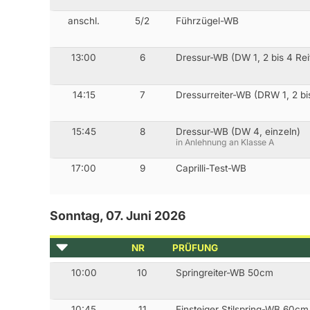
anschl.
5/2
Führzügel-WB
13:00
6
Dressur-WB (DW 1, 2 bis 4 Rei
14:15
7
Dressurreiter-WB (DRW 1, 2 bis
15:45
8
Dressur-WB (DW 4, einzeln)
in Anlehnung an Klasse A
17:00
9
Caprilli-Test-WB
Sonntag, 07. Juni 2026
NR
PRÜFUNG
10:00
10
Springreiter-WB 50cm
10:45
11
Einsteiger Stilspring-WB 60cm