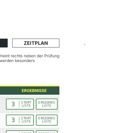
ZEITPLAN
scheint rechts neben der Prüfung
n werden besonders
ERGEBNISSE
3
START
ERGEBNIS
LISTE
LISTE
3
START
ERGEBNIS
LISTE
LISTE