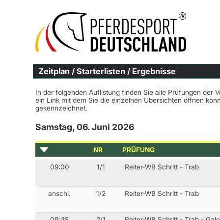
Zeitplan / Starterlisten / Ergebnisse
In der folgenden Auflistung finden Sie alle Prüfungen der 
ein Link mit dem Sie die einzelnen Übersichten öffnen kö
gekennzeichnet.
Samstag, 06. Juni 2026
NR
PRÜFUNG
09:00
1/1
Reiter-WB Schritt - Trab
anschl.
1/2
Reiter-WB Schritt - Trab
09:45
2/1
Reiter-WB Schritt - Trab - Gal