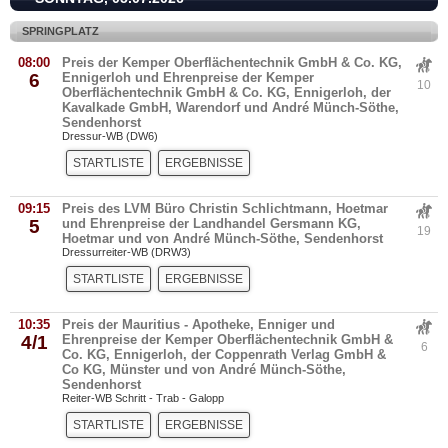
SPRINGPLATZ
08:00
Preis der Kemper Oberflächentechnik GmbH & Co. KG,
6
Ennigerloh und Ehrenpreise der Kemper
10
Oberflächentechnik GmbH & Co. KG, Ennigerloh, der
Kavalkade GmbH, Warendorf und André Münch-Söthe,
Sendenhorst
Dressur-WB (DW6)
STARTLISTE
ERGEBNISSE
09:15
Preis des LVM Büro Christin Schlichtmann, Hoetmar
5
und Ehrenpreise der Landhandel Gersmann KG,
19
Hoetmar und von André Münch-Söthe, Sendenhorst
Dressurreiter-WB (DRW3)
STARTLISTE
ERGEBNISSE
10:35
Preis der Mauritius - Apotheke, Enniger und
4/1
Ehrenpreise der Kemper Oberflächentechnik GmbH &
6
Co. KG, Ennigerloh, der Coppenrath Verlag GmbH &
Co KG, Münster und von André Münch-Söthe,
Sendenhorst
Reiter-WB Schritt - Trab - Galopp
STARTLISTE
ERGEBNISSE