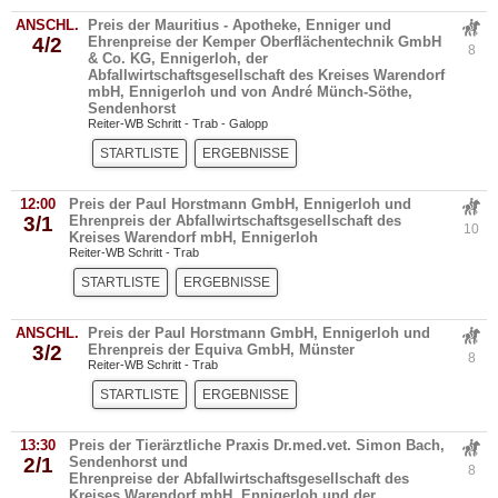
ANSCHL.
Preis der Mauritius - Apotheke, Enniger und
4/2
Ehrenpreise der Kemper Oberflächentechnik GmbH
8
& Co. KG, Ennigerloh, der
Abfallwirtschaftsgesellschaft des Kreises Warendorf
mbH, Ennigerloh und von André Münch-Söthe,
Sendenhorst
Reiter-WB Schritt - Trab - Galopp
STARTLISTE
ERGEBNISSE
12:00
Preis der Paul Horstmann GmbH, Ennigerloh und
3/1
Ehrenpreis der Abfallwirtschaftsgesellschaft des
10
Kreises Warendorf mbH, Ennigerloh
Reiter-WB Schritt - Trab
STARTLISTE
ERGEBNISSE
ANSCHL.
Preis der Paul Horstmann GmbH, Ennigerloh und
3/2
Ehrenpreis der Equiva GmbH, Münster
8
Reiter-WB Schritt - Trab
STARTLISTE
ERGEBNISSE
13:30
Preis der Tierärztliche Praxis Dr.med.vet. Simon Bach,
2/1
Sendenhorst und
8
Ehrenpreise der Abfallwirtschaftsgesellschaft des
Kreises Warendorf mbH, Ennigerloh und der