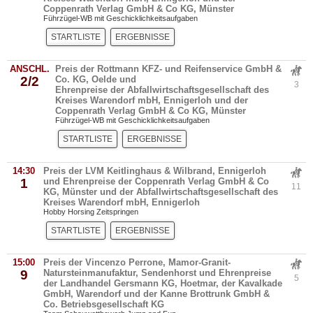
Coppenrath Verlag GmbH & Co KG, Münster
Führzügel-WB mit Geschicklichkeitsaufgaben
STARTLISTE
ERGEBNISSE
ANSCHL.
Preis der Rottmann KFZ- und Reifenservice GmbH &
2/2
Co. KG, Oelde und
3
Ehrenpreise der Abfallwirtschaftsgesellschaft des
Kreises Warendorf mbH, Ennigerloh und der
Coppenrath Verlag GmbH & Co KG, Münster
Führzügel-WB mit Geschicklichkeitsaufgaben
STARTLISTE
ERGEBNISSE
14:30
Preis der LVM Keitlinghaus & Wilbrand, Ennigerloh
1
und Ehrenpreise der Coppenrath Verlag GmbH & Co
11
KG, Münster und der Abfallwirtschaftsgesellschaft des
Kreises Warendorf mbH, Ennigerloh
Hobby Horsing Zeitspringen
STARTLISTE
ERGEBNISSE
15:00
Preis der Vincenzo Perrone, Mamor-Granit-
9
Natursteinmanufaktur, Sendenhorst und Ehrenpreise
5
der Landhandel Gersmann KG, Hoetmar, der Kavalkade
GmbH, Warendorf und der Kanne Brottrunk GmbH &
Co. Betriebsgesellschaft KG