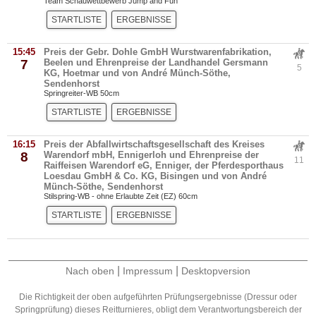
Team Schauwettbewerb Jump and Fun
STARTLISTE
ERGEBNISSE
15:45
Preis der Gebr. Dohle GmbH Wurstwarenfabrikation,
7
Beelen und Ehrenpreise der Landhandel Gersmann
5
KG, Hoetmar und von André Münch-Söthe,
Sendenhorst
Springreiter-WB 50cm
STARTLISTE
ERGEBNISSE
16:15
Preis der Abfallwirtschaftsgesellschaft des Kreises
8
Warendorf mbH, Ennigerloh und Ehrenpreise der
11
Raiffeisen Warendorf eG, Enniger, der Pferdesporthaus
Loesdau GmbH & Co. KG, Bisingen und von André
Münch-Söthe, Sendenhorst
Stilspring-WB - ohne Erlaubte Zeit (EZ) 60cm
STARTLISTE
ERGEBNISSE
|
|
Nach oben
Impressum
Desktopversion
Die Richtigkeit der oben aufgeführten Prüfungsergebnisse (Dressur oder
Springprüfung) dieses Reitturnieres, obligt dem Verantwortungsbereich der