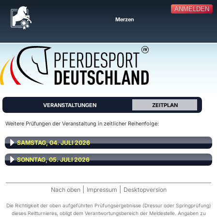
ANMELDEN
Merzen
VERANSTALTUNGEN
ZEITPLAN
Weitere Prüfungen der Veranstaltung in zeitlicher Reihenfolge:
SAMSTAG, 04. JULI 2026
SONNTAG, 05. JULI 2026
|
|
Nach oben
Impressum
Desktopversion
Die Richtigkeit der oben aufgeführten Prüfungsergebnisse (Dressur oder Springprüfung)
dieses Reitturnieres, obligt dem Verantwortungsbereich der Meldestelle. Angaben zu