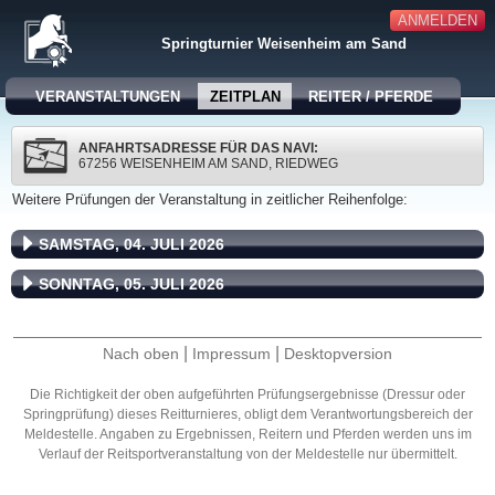
ANMELDEN
Springturnier Weisenheim am Sand
VERANSTALTUNGEN
ZEITPLAN
REITER / PFERDE
ANFAHRTSADRESSE FÜR DAS NAVI:
67256 WEISENHEIM AM SAND, RIEDWEG
Weitere Prüfungen der Veranstaltung in zeitlicher Reihenfolge:
SAMSTAG, 04. JULI 2026
SONNTAG, 05. JULI 2026
|
|
Nach oben
Impressum
Desktopversion
Die Richtigkeit der oben aufgeführten Prüfungsergebnisse (Dressur oder
Springprüfung) dieses Reitturnieres, obligt dem Verantwortungsbereich der
Meldestelle. Angaben zu Ergebnissen, Reitern und Pferden werden uns im
Verlauf der Reitsportveranstaltung von der Meldestelle nur übermittelt.