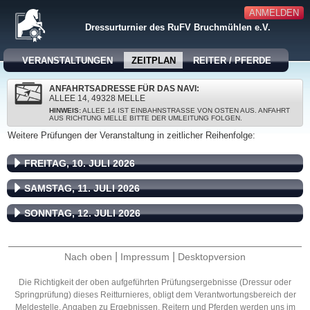
ANMELDEN
Dressurturnier des RuFV Bruchmühlen e.V.
VERANSTALTUNGEN
ZEITPLAN
REITER / PFERDE
ANFAHRTSADRESSE FÜR DAS NAVI:
ALLEE 14, 49328 MELLE
HINWEIS:
ALLEE 14 IST EINBAHNSTRASSE VON OSTEN AUS. ANFAHRT A
US RICHTUNG MELLE BITTE DER UMLEITUNG FOLGEN.
Weitere Prüfungen der Veranstaltung in zeitlicher Reihenfolge:
FREITAG, 10. JULI 2026
SAMSTAG, 11. JULI 2026
SONNTAG, 12. JULI 2026
|
|
Nach oben
Impressum
Desktopversion
Die Richtigkeit der oben aufgeführten Prüfungsergebnisse (Dressur oder
Springprüfung) dieses Reitturnieres, obligt dem Verantwortungsbereich der
Meldestelle. Angaben zu Ergebnissen, Reitern und Pferden werden uns im