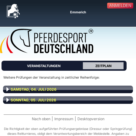
ANMELDEN
Emmerich
VERANSTALTUNGEN
ZEITPLAN
Weitere Prüfungen der Veranstaltung in zeitlicher Reihenfolge:
SAMSTAG, 04. JULI 2026
SONNTAG, 05. JULI 2026
|
|
Nach oben
Impressum
Desktopversion
Die Richtigkeit der oben aufgeführten Prüfungsergebnisse (Dressur oder Springprüfung)
dieses Reitturnieres, obligt dem Verantwortungsbereich der Meldestelle. Angaben zu