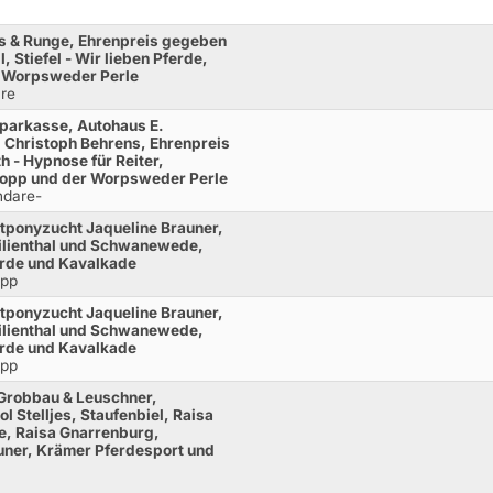
s & Runge, Ehrenpreis gegeben
, Stiefel - Wir lieben Pferde,
 Worpsweder Perle
re
parkasse, Autohaus E.
 Christoph Behrens, Ehrenpreis
h - Hypnose für Reiter,
 Kopp und der Worpsweder Perle
ndare-
tponyzucht Jaqueline Brauner,
Lilienthal und Schwanewede,
ferde und Kavalkade
opp
tponyzucht Jaqueline Brauner,
Lilienthal und Schwanewede,
ferde und Kavalkade
opp
Grobbau & Leuschner,
 Stelljes, Staufenbiel, Raisa
e, Raisa Gnarrenburg,
uner, Krämer Pferdesport und