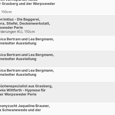
r Grasberg und der Worpsweder
L 110cm
 Imtiaz - Die Baggerei,
ra, Stiefel, Deckenwerkstatt,
psweder Perle
rderungen Kl.L 110cm
sica Bertram und Lea Bergmann,
rmstedter Ausstellung
sica Bertram und Lea Bergmann,
rmstedter Ausstellung
sica Bertram und Lea Bergmann,
rmstedter Ausstellung
üchenspezialist aus Grasberg,
ia Wittforth - Hypnose für
 der Worpsweder Perle
ponyzucht Jaqueline Brauner,
aisa Schwanewede und der