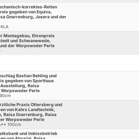
echanisch-korrektes-Reiten
reis gegeben von Equiva,
isa Gnarrenburg, Josera und der
 Kl.A
r Montagebau, Ehrenpreis
mstedt und Schwanewede,
 und der Worpsweder Perle
*
schlag Bastian Behling und
eis gegeben von Sporthaus
 Ausstellung, Raisa
r Worpsweder Perle
 90cm
rztliche Praxis Ottersberg und
en von Kahrs Landtechnik,
, Raisa Gnarrenburg, Raisa
der Worpsweder Perle
.A** 100cm
olksbank und Imbissbetrieb
n von Alpurial, Raisa