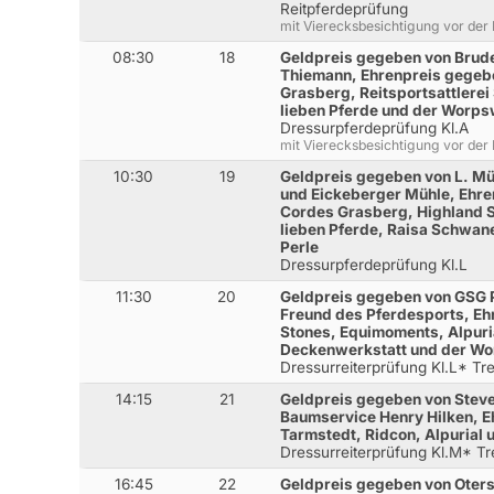
Reitpferdeprüfung
mit Vierecksbesichtigung vor der
08:30
18
Geldpreis gegeben von Brude
Thiemann, Ehrenpreis gegeb
Grasberg, Reitsportsattlerei 
lieben Pferde und der Worps
Dressurpferdeprüfung Kl.A
mit Vierecksbesichtigung vor der
10:30
19
Geldpreis gegeben von L. Mü
und Eickeberger Mühle, Ehre
Cordes Grasberg, Highland St
lieben Pferde, Raisa Schwa
Perle
Dressurpferdeprüfung Kl.L
11:30
20
Geldpreis gegeben von GSG 
Freund des Pferdesports, Eh
Stones, Equimoments, Alpuria
Deckenwerkstatt und der Wo
Dressurreiterprüfung Kl.L* Tr
14:15
21
Geldpreis gegeben von Steve
Baumservice Henry Hilken, E
Tarmstedt, Ridcon, Alpurial
Dressurreiterprüfung Kl.M* T
16:45
22
Geldpreis gegeben von Oter