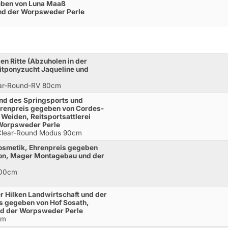
eben von Luna Maaß
und der Worpsweder Perle
ien Ritte (Abzuholen in der
itponyzucht Jaqueline und
ear-Round-RV 80cm
nd des Springsports und
hrenpreis gegeben von Cordes-
 Weiden, Reitsportsattlerei
 Worpsweder Perle
.Clear-Round Modus 90cm
osmetik, Ehrenpreis gegeben
con, Mager Montagebau und der
100cm
r Hilken Landwirtschaft und der
is gegeben von Hof Sosath,
nd der Worpsweder Perle
cm