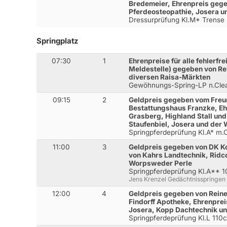
Bredemeier, Ehrenpreis geg
Pferdeosteopathie, Josera 
Dressurprüfung Kl.M* Trense
Springplatz
07:30
1
Ehrenpreise für alle fehlerfre
Meldestelle) gegeben von Re
diversen Raisa-Märkten
Gewöhnungs-Spring-LP n.Cl
09:15
2
Geldpreis gegeben vom Freu
Bestattungshaus Franzke, E
Grasberg, Highland Stall und
Staufenbiel, Josera und der
Springpferdeprüfung Kl.A* m
11:00
3
Geldpreis gegeben von DK K
von Kahrs Landtechnik, Rid
Worpsweder Perle
Springpferdeprüfung Kl.A** 
Jens Krenzel Gedächtnisspringen
12:00
4
Geldpreis gegeben von Reine
Findorff Apotheke, Ehrenpre
Josera, Kopp Dachtechnik u
Springpferdeprüfung Kl.L 110