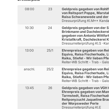
08:00
23
Geldpreis gegeben von Rohlf
von Reitsport Poppe, Marstall
Raisa Schwanewede und der
Dressurprüfung Kl.M** Kanda
10:30
24
Geldpreis gegeben von der S
Brinkmann und Dachdeckerei
gegeben von Antonia Wittfort
Kristallkraft, Dachdeckerei
Dressurreiterprüfung Kl.S -Ka
13:00
25/1
Ehrenpreise gegeben von Rei
Equiva, Raisa Fischerhude, 
Raika, Stiefel - Wir lieben P
Reiter-WB Schritt - Trab - Gal
anschl.
25/2
Ehrenpreise gegeben von Rei
Equiva, Raisa Fischerhude, 
Raika, Stiefel - Wir lieben P
Reiter-WB Schritt - Trab - Gal
13:45
26
Geldpreis gegeben von VGH 
Ehrenpreis gegeben von Manol
Tarmstedt, Raisa Fischerhud
Reitponyzucht Jaqueline Bra
der Worpsweder Perle
Dressurreiterprüfung Kl.E