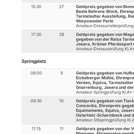
15:30
27
Geldpreis gegeben von Biom
Beate Behrens-Block, Ehrenp
Tarmstedter Ausstellung, Ra
Worpsweder Perle
Amateur-Dressurreiterprüfung
17:30
28
Geldpreis gegeben von Mage
gegeben von der Raisa Tar
Josera, Krämer Pferdesport
Amateur-Dressurprüfung Kl.A
Springplatz
08:00
9
Geldpreis gegeben von Hufbe
Eickeberger Mühle, Ehrenpr
Verden, Equiva, Tarmstedter
Gnarrenburg, Josera und de
Amateur-Springprüfung Kl.A*
09:30
10
Geldpreis gegeben von Tierä
Concordia, Ehrenpreis gegeb
Equimoments, Equiva, Josera
Osterholz-Scharmbeck und 
Amateur-Stilspringprüfung Kl
11:15
11
Geldpreis gegeben von der V
Monsees, Ehrenpreise gegebe