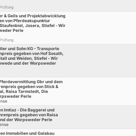
 Prüfung
r & Geils und Projektabwicklung
en von Pferdeakupunktur
Staufenbiel, Josera, Stiefel - Wir
weder Perle
 Prüfung
ller und Sohn KG - Transporte
npreis gegeben von Hof Sosath,
all und Weiden, Stiefel - Wir
newede und der Worpsweder
Pferdevermittlung Gbr und dem
renpreis gegeben von Stick &
l, Raisa Tarmstedt, Die
rpsweder Perle
ense
n Imtiaz - Die Baggerei und
hrenpreis gegeben von Raisa
 und der Worpsweder Perle
rense
sen Immobilien und Galabau