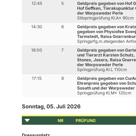
12:45
5
Geldpreis gegeben von Hof G
Hof Geffken, Tierakupunktur 
der Worpsweder Perle
Stilspringprüfung Kl.A* 90cm
14:30
6
Geldpreis gegeben von Kratz
gegeben von Physiofee Svenj
Tarmstedt, Raisa Gnarrenbu
Springprfg.m.steigenden Anf
16:00
7
Geldpreis gegeben von Gart
und Tierarzt Karsten Schulz,
Stones, Josera, Raisa Gnarr
der Worpsweder Perle
Springprüfung Kl.L 110cm
17:15
8
Geldpreis gegeben von CurA
Ehrenpreis gegeben von Schaf
Sosath und der Worpsweder 
Springprüfung Kl.M* 120cm
Sonntag, 05. Juli 2026
NR
PRÜFUNG
Dressurplatz