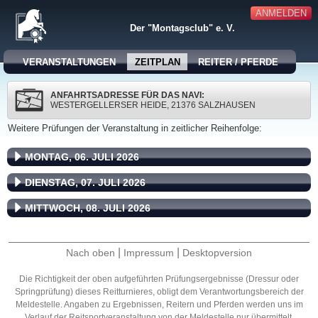
ANMELDEN
Der "Montagsclub" e. V.
VERANSTALTUNGEN
ZEITPLAN
REITER / PFERDE
ANFAHRTSADRESSE FÜR DAS NAVI:
WESTERGELLERSER HEIDE, 21376 SALZHAUSEN
Weitere Prüfungen der Veranstaltung in zeitlicher Reihenfolge:
MONTAG, 06. JULI 2026
DIENSTAG, 07. JULI 2026
MITTWOCH, 08. JULI 2026
|
|
Nach oben
Impressum
Desktopversion
Die Richtigkeit der oben aufgeführten Prüfungsergebnisse (Dressur oder
Springprüfung) dieses Reitturnieres, obligt dem Verantwortungsbereich der
Meldestelle. Angaben zu Ergebnissen, Reitern und Pferden werden uns im
Verlauf der Reitsportveranstaltung von der Meldestelle nur übermittelt.