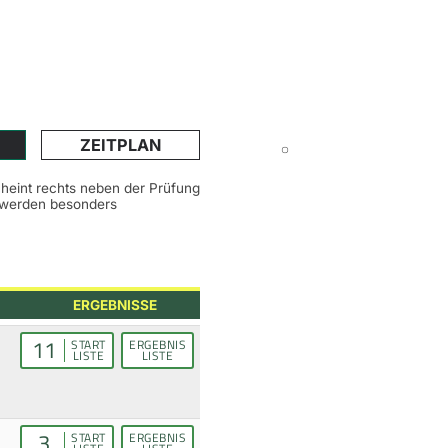
ZEITPLAN
scheint rechts neben der Prüfung
n werden besonders
ERGEBNISSE
11
START
ERGEBNIS
LISTE
LISTE
3
START
ERGEBNIS