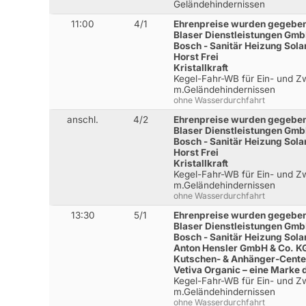
Geländehindernissen
11:00
4/1
Ehrenpreise wurden gegeben
Blaser Dienstleistungen Gm
Bosch - Sanitär Heizung Sola
Horst Frei
Kristallkraft
Kegel-Fahr-WB für Ein- und Z
m.Geländehindernissen
ohne Wasserdurchfahrt
anschl.
4/2
Ehrenpreise wurden gegeben
Blaser Dienstleistungen Gm
Bosch - Sanitär Heizung Sola
Horst Frei
Kristallkraft
Kegel-Fahr-WB für Ein- und Z
m.Geländehindernissen
ohne Wasserdurchfahrt
13:30
5/1
Ehrenpreise wurden gegeben
Blaser Dienstleistungen Gm
Bosch - Sanitär Heizung Sola
Anton Hensler GmbH & Co. K
Kutschen- & Anhänger-Cente
Vetiva Organic – eine Marke
Kegel-Fahr-WB für Ein- und Z
m.Geländehindernissen
ohne Wasserdurchfahrt