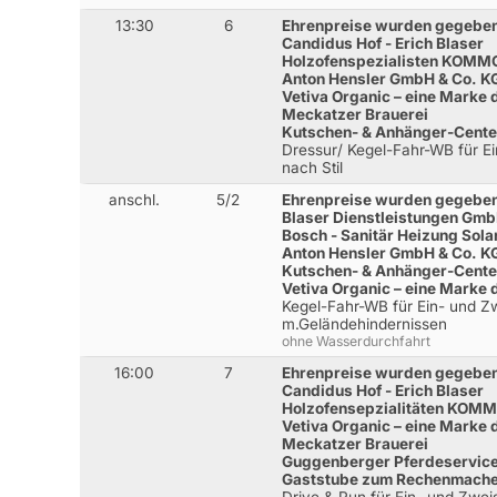
13:30
6
Ehrenpreise wurden gegeben
Candidus Hof - Erich Blaser
Holzofenspezialisten KOMM
Anton Hensler GmbH & Co. K
Vetiva Organic – eine Marke
Meckatzer Brauerei
Kutschen- & Anhänger-Cente
Dressur/ Kegel-Fahr-WB für E
nach Stil
anschl.
5/2
Ehrenpreise wurden gegeben
Blaser Dienstleistungen Gm
Bosch - Sanitär Heizung Sola
Anton Hensler GmbH & Co. K
Kutschen- & Anhänger-Cente
Vetiva Organic – eine Marke
Kegel-Fahr-WB für Ein- und Z
m.Geländehindernissen
ohne Wasserdurchfahrt
16:00
7
Ehrenpreise wurden gegeben
Candidus Hof - Erich Blaser
Holzofensepzialitäten KOM
Vetiva Organic – eine Marke
Meckatzer Brauerei
Guggenberger Pferdeservic
Gaststube zum Rechenmach