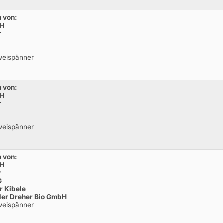
 von:
bH
r
weispänner
 von:
bH
r
weispänner
 von:
bH
r
G
r Kibele
 der Dreher Bio GmbH
weispänner