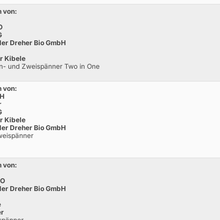
 von:
O
G
 der Dreher Bio GmbH
r Kibele
in- und Zweispänner Two in One
 von:
bH
r
G
r Kibele
 der Dreher Bio GmbH
weispänner
 von:
MO
 der Dreher Bio GmbH
e
er