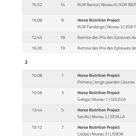
15:52
14
RLM Iberica | Niveau 6 | KÜR IBE
16:08
8
Horse Nutrition Project
RLM Fandango | Niveau 3 | KÜ
12:45
18
Remise des Prix des Epreuves du 
16:30
19
Remise des Prix des Epreuves de l
2
10:08
1
Horse Nutrition Project
Primera | Jonge paarden | Jeune
10:56
3
Horse Nutrition Project
Golega | Niveau 1 | GOLEGA
13:44
5
Horse Nutrition Project
Sevilla | Niveau 2 | SEVILLA
15:12
7
Horse Nutrition Project
Lisboa | Niveau 3 | LISBOA