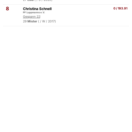
8
Christina Schnell
0 / 193.91
PF Luppmanns e.V.
Gespann 22
:
29
Mister
( / W / 2017)