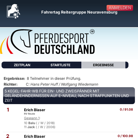
ANMELDEN
Fahrertag Reitergruppe Neuravensburg
ZEITPLAN
STARTLISTE
ERGEBNISSE
Ergebnisse:
8 Teilnehmer in dieser Prüfung.
Richter:
C:
Hans Peter Huff / Wolfgang Wiedemann
5 KEGEL-FAHR-WB FÜR EIN- UND ZWEISPÄNNER MIT
GELÄNDEHINDERNISSEN AUF E-NIVEAU, NACH STRAFPUNKTEN UND
ZEIT
1
Erich Blaser
0 / 91.08
RV Reute
Gespann 1
:
10
Balu
( / W / 2018)
11
Jack
( / W / 2006)
2
Erich Blaser
0 / 100.98