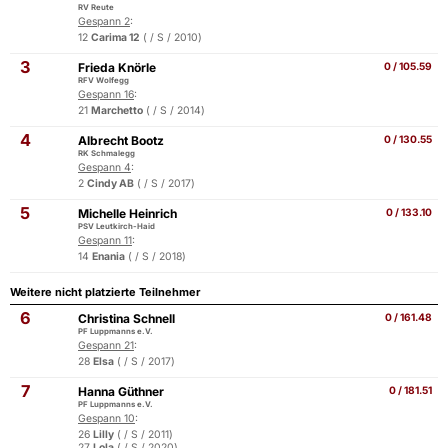
RV Reute
Gespann 2
:
12
Carima 12
( / S / 2010)
3
Frieda Knörle
0 / 105.59
RFV Wolfegg
Gespann 16
:
21
Marchetto
( / S / 2014)
4
Albrecht Bootz
0 / 130.55
RK Schmalegg
Gespann 4
:
2
Cindy AB
( / S / 2017)
5
Michelle Heinrich
0 / 133.10
PSV Leutkirch-Haid
Gespann 11
:
14
Enania
( / S / 2018)
Weitere nicht platzierte Teilnehmer
6
Christina Schnell
0 / 161.48
PF Luppmanns e.V.
Gespann 21
:
28
Elsa
( / S / 2017)
7
Hanna Güthner
0 / 181.51
PF Luppmanns e.V.
Gespann 10
:
26
Lilly
( / S / 2011)
27
Lola
( / S / 2020)