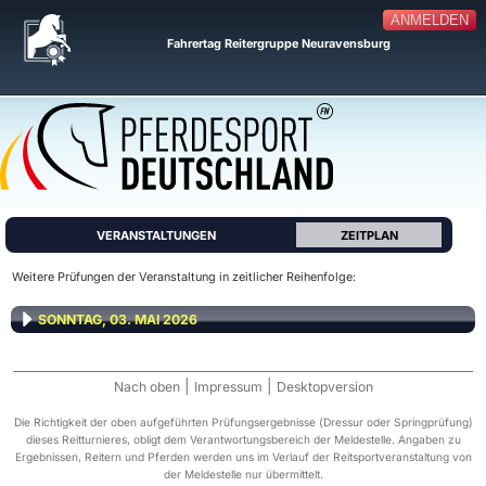
ANMELDEN
Fahrertag Reitergruppe Neuravensburg
VERANSTALTUNGEN
ZEITPLAN
Weitere Prüfungen der Veranstaltung in zeitlicher Reihenfolge:
SONNTAG, 03. MAI 2026
|
|
Nach oben
Impressum
Desktopversion
Die Richtigkeit der oben aufgeführten Prüfungsergebnisse (Dressur oder Springprüfung)
dieses Reitturnieres, obligt dem Verantwortungsbereich der Meldestelle. Angaben zu
Ergebnissen, Reitern und Pferden werden uns im Verlauf der Reitsportveranstaltung von
der Meldestelle nur übermittelt.