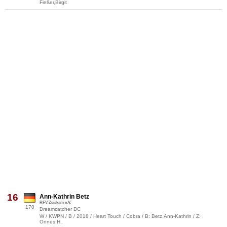
Fießer,Birgit
16
Ann-Kathrin Betz
RFV Zeiskam e.V.
170
Dreamcatcher DC
W / KWPN / B / 2018 / Heart Touch / Cobra / B: Betz,Ann-Kathrin / Z:
Onnes,H.