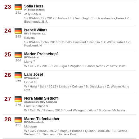
23
Sofia Hess
PF Straubenhardt
241
Jelly Belly 4
S / KWPN / Df / 2019 / Justice HL / Van Gogh / B: Hess-Jaudes,Heike / Z:
Bloemendal,B.J.
24
Isabell Wilms
RFV Billigheim e.V.
245
Kalysta
S / KWPN / Schi / 2015 / Cornet's Diamond / Canoso / B: Wilms,Isabell / Z:
Koekkoek,H.
25
Marion Preitschopf
RV Kraichtal
264
Liano 7
W / OS / B / 2013 / Lex Lugar / Polydor / B: Jösel,Sven / Z: Kirov,Hristo
26
Lars Jösel
RV Kraichtal
269
Lionel 60
W / Holst / Schi / 2012 / Limbus / Colman / B: Jösel,Lars / Z: Werner,Hans
Otto
27
Nora Malin Siethoff
Akademische RSG Karlsruhe
276
Lord Sunshine 5
W / Tsch.W. / Palom / 2016 / Lord Weingard / Alois / B: Kaiser,Michaela
28
Maren Tiefenbacher
RV Gellmersbach
431
Maroque
W / ZW / RkaSc / 2012 / Magnus Romeo / Quinar / 106GJ87 / B: Gestüt
Welvert, / Z: Thomas u.Graciela Bruch,