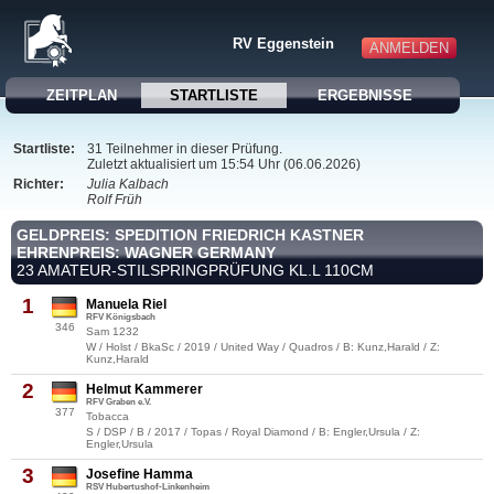
RV Eggenstein
ANMELDEN
ZEITPLAN
STARTLISTE
ERGEBNISSE
Startliste:
31 Teilnehmer in dieser Prüfung.
Zuletzt aktualisiert um 15:54 Uhr (06.06.2026)
Richter:
Julia Kalbach
Rolf Früh
GELDPREIS: SPEDITION FRIEDRICH KASTNER
EHRENPREIS: WAGNER GERMANY
23 AMATEUR-STILSPRINGPRÜFUNG KL.L 110CM
1
Manuela Riel
RFV Königsbach
346
Sam 1232
W / Holst / BkaSc / 2019 / United Way / Quadros / B: Kunz,Harald / Z:
Kunz,Harald
2
Helmut Kammerer
RFV Graben e.V.
377
Tobacca
S / DSP / B / 2017 / Topas / Royal Diamond / B: Engler,Ursula / Z:
Engler,Ursula
3
Josefine Hamma
RSV Hubertushof-Linkenheim