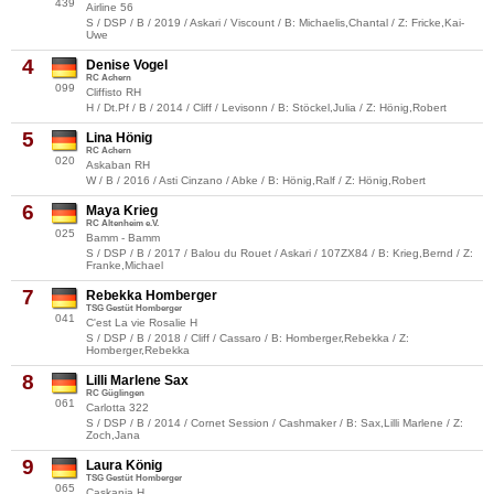
439
Airline 56
S / DSP / B / 2019 / Askari / Viscount / B: Michaelis,Chantal / Z: Fricke,Kai-
Uwe
4
Denise Vogel
RC Achern
099
Cliffisto RH
H / Dt.Pf / B / 2014 / Cliff / Levisonn / B: Stöckel,Julia / Z: Hönig,Robert
5
Lina Hönig
RC Achern
020
Askaban RH
W / B / 2016 / Asti Cinzano / Abke / B: Hönig,Ralf / Z: Hönig,Robert
6
Maya Krieg
RC Altenheim e.V.
025
Bamm - Bamm
S / DSP / B / 2017 / Balou du Rouet / Askari / 107ZX84 / B: Krieg,Bernd / Z:
Franke,Michael
7
Rebekka Homberger
TSG Gestüt Homberger
041
C'est La vie Rosalie H
S / DSP / B / 2018 / Cliff / Cassaro / B: Homberger,Rebekka / Z:
Homberger,Rebekka
8
Lilli Marlene Sax
RC Güglingen
061
Carlotta 322
S / DSP / B / 2014 / Cornet Session / Cashmaker / B: Sax,Lilli Marlene / Z:
Zoch,Jana
9
Laura König
TSG Gestüt Homberger
065
Caskania H