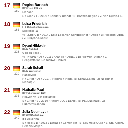
17
Regina Bartsch
RFV Forst 1932 e.V.
180
Elonoor
S / Gron / F / 2009 / Sander / Brandt / B: Bartsch,Regina / Z: van Dijken,F.D.
18
Luisa Friedrich
FPF Birkenhof Eppingen
181
Expresso 11
W / Z.Rpf / B / 2014 / Esta Loca van Schuttershof / Darco / B: Friedrich,Luisa
/ Z: Bruyland,Andre
19
Dyani Hildwein
RFZV Nußdorf
223
Golden Time 7
W / KWPN / Db / 2011 / Arlando / Donau / B: Hildwein,Stefan / Z:
Hengststation De Nieuwe Heuvel,
20
Sarah Schall
RFZV Weingarten
229
Hancevillie
H / Z.Rpf / Db / 2017 / Helsinki / Vleut / B: Schall,Sarah / Z: Noordhof-
Nieborg,A.
21
Nathalie Paul
RFV Oberhausen 1929
231
Heaven vh Scheefkasteel
S / Z.Rpf / B / 2016 / Harley VDL / Darco / B: Paul,Nathalie / Z:
Hubrechts,Johan
22
Julia Neumayer
RV 1908 Durlach e.V.
240
It's Dayenna
S / Holst / B / 2016 / Diarado / Contender / B: Neumayer,Julia / Z: Stal Albers,
Herbers,Marjon,