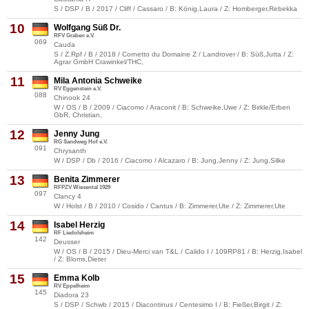
S / DSP / B / 2017 / Cliff / Cassaro / B: König,Laura / Z: Homberger,Rebekka
10
Wolfgang Süß Dr.
RFV Graben e.V.
069
Cauda
S / Z.Rpf / B / 2018 / Cornetto du Domaine Z / Landrover / B: Süß,Jutta / Z:
Agrar GmbH Crawinkel/THC,
11
Mila Antonia Schweike
RV Eggenstein e.V.
088
Chinook 24
W / OS / B / 2009 / Ciacomo / Araconit / B: Schweike,Uwe / Z: Birkle/Erben
GbR, Christian,
12
Jenny Jung
RG Sandweg Hof e.V.
091
Chrysanth
W / DSP / Db / 2016 / Ciacomo / Alcazaro / B: Jung,Jenny / Z: Jung,Silke
13
Benita Zimmerer
RFPZV Wiesental 1929
097
Clancy 4
W / Holst / B / 2010 / Cosido / Cantus / B: Zimmerer,Ute / Z: Zimmerer,Ute
14
Isabel Herzig
RF Liedolsheim
142
Deusser
W / OS / B / 2015 / Dieu-Merci van T&L / Calido I / 109RP81 / B: Herzig,Isabel
/ Z: Bloms,Dieter
15
Emma Kolb
RV Eppelheim
145
Diadora 23
S / DSP / Schwb / 2015 / Diacontinus / Centesimo I / B: Fießer,Birgit / Z: