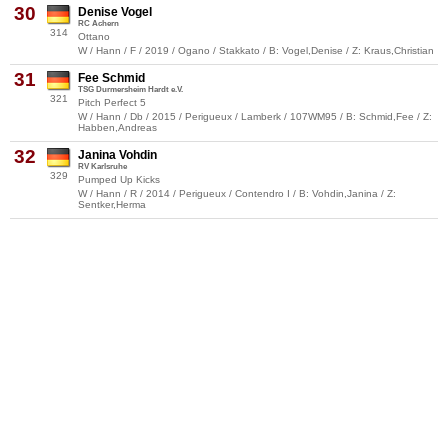
30
Denise Vogel
RC Achern
314
Ottano
W / Hann / F / 2019 / Ogano / Stakkato / B: Vogel,Denise / Z: Kraus,Christian
31
Fee Schmid
TSG Durmersheim Hardt e.V.
321
Pitch Perfect 5
W / Hann / Db / 2015 / Perigueux / Lamberk / 107WM95 / B: Schmid,Fee / Z:
Habben,Andreas
32
Janina Vohdin
RV Karlsruhe
329
Pumped Up Kicks
W / Hann / R / 2014 / Perigueux / Contendro I / B: Vohdin,Janina / Z:
Sentker,Herma